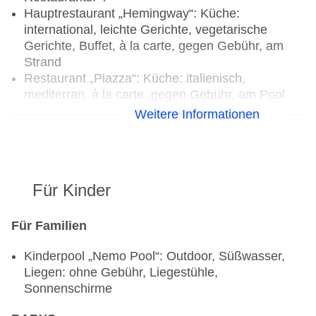
Hauptrestaurant „Hemingway“: Küche:
international, leichte Gerichte, vegetarische
Gerichte, Buffet, à la carte, gegen Gebühr, am
Strand
Restaurant „Piazza“: Küche: italienisch,
mediterran, à la carte, gegen Gebühr, am Pool
Restaurant „Nemo“: Küche: Fisch/Meeresfrüchte,
Weitere Informationen
Grillgerichte, à la carte, gegen Gebühr, am Pool,
angemessene Kleidung erwünscht
Restaurant „Chill - Beach Bar & Grill“: Küche:
regional, Grillgerichte, à la carte, gegen Gebühr,
Für Kinder
am Strand
Bars & mehr: 3
Cocktailbar „Bar at Hemingway“: gegen Gebühr
Für Familien
Poolbar Outdoor „Bar at Piazza“: gegen Gebühr
Kinderpool „Nemo Pool“: Outdoor, Süßwasser,
Café „Café at Piazza“: gegen Gebühr
Liegen: ohne Gebühr, Liegestühle,
Sonnenschirme