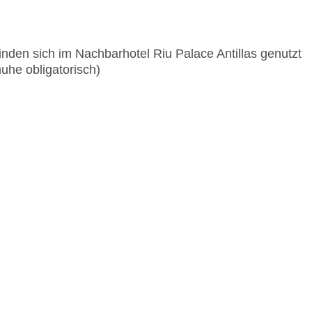
Beginn des Abendessens in den Spezialitätenrest
Änderung der Öffnungszeiten in Bars und Restaur
nden sich im Nachbarhotel Riu Palace Antillas genutzt
uhe obligatorisch)