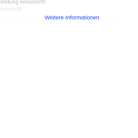
Kleidung erwünscht
erwünscht
Weitere Informationen
 24 Stunden, ohne Gebühr
 Up ab 18 J)“: ohne Gebühr
r den Gästen der Elite Club Zimmer zur
 anderem: Exklusives Frühstück einschließlich à-
den à la carte-Restaurants, eigener Check-in
herer Check-in nach Verfügbarkeit und
n Angeboten der Hotels Riu Palace Aruba und