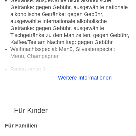
Getränke: ausgewählte nicht alkoholische
Getränke: gegen Gebühr, ausgewählte nationale
alkoholische Getränke: gegen Gebühr,
ausgewählte internationale alkoholische
Getränke: gegen Gebühr, ausgewählte
Tischgetränke zu den Mahlzeiten: gegen Gebühr,
Kaffee/Tee am Nachmittag: gegen Gebühr
Weihnachtsspecial: Menü, Silvesterspecial:
Menü, Champagner
Restaurants: 2
Restaurant „Passions on the Beach“: Küche:
Weitere Informationen
international, regional, Fisch/Meeresfrüchte,
Diätküche, glutenfreie Gerichte: Anfrage &
Reservierung notwendig, Kindermenü: Anfrage &
Reservierung notwendig, vegetarische Gerichte:
Für Kinder
Anfrage & Reservierung notwendig, vegane
Gerichte: ohne Gebühr, Anfrage & Reservierung
notwendig, à la carte, Anfrage & Reservierung
Für Familien
notwendig, täglich 18:00 Uhr - 21:30 Uhr, täglich