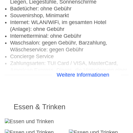
Liegen, Liegestühle, Sonnenschirme
Badetücher: ohne Gebühr
Souvenirshop, Minimarkt
Internet: WLAN/WiFi, im gesamten Hotel
(Anlage): ohne Gebühr
Internetterminal: ohne Gebühr
Waschsalon: gegen Gebühr, Barzahlung,
Wäscheservice: gegen Gebühr
Concierge Service
Zahlungsarten: TUI Card / VISA, MasterCard,
American Express, Diners, die Hinterlegung einer
Weitere Informationen
Kreditkarte beim Check In ist Pflicht
Haustier: Hund erlaubt: Barzahlung, pro Tag ca.
10 USD, Anfrage & Reservierung notwendig,
Katze erlaubt: Barzahlung, pro Tag ca. 10.00
USD, Anfrage & Reservierung notwendig
Essen & Trinken
Parkmöglichkeiten: Parkplatz (nach
Verfügbarkeit), unbewacht: ohne Gebühr, Anfrage
& Reservierung nicht notwendig, Stellplätze, nicht
überdacht: ohne Gebühr