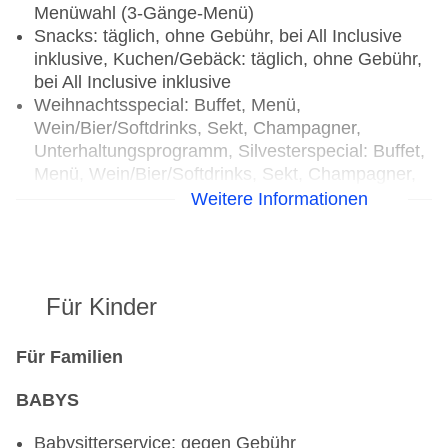
Menüwahl (3-Gänge-Menü)
Snacks: täglich, ohne Gebühr, bei All Inclusive
inklusive, Kuchen/Gebäck: täglich, ohne Gebühr,
bei All Inclusive inklusive
Weihnachtsspecial: Buffet, Menü,
Wein/Bier/Softdrinks, Sekt, Champagner,
Unterhaltungsprogramm, Silvesterspecial: Buffet,
Menü, Wein/Bier/Softdrinks, Sekt, Champagner,
Unterhaltungsprogramm, (Live-) Musik und Tanz,
Weitere Informationen
Hauseigenes Feuerwerk
Restaurants: 4
Hauptrestaurant „Elements“: Küche: international,
Für Kinder
vegetarische Gerichte, Buffet, à la carte, Anfrage
& Reservierung nicht notwendig, ohne Gebühr,
täglich, Kinderhochstuhl
Für Familien
Restaurant „Bluefin Beachside Grill“: Küche:
BABYS
international, à la carte, gesetztes Menü, Anfrage
& Reservierung nicht notwendig, ohne Gebühr,
Babysitterservice: gegen Gebühr
täglich, am Strand, Kinderhochstuhl