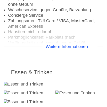
ohne Gebühr
Wäscheservice: gegen Gebühr, Barzahlung
Concierge Service
Zahlungsarten: TUI Card / VISA, MasterCard,
American Express
Haustiere nicht erlaubt
Parkmöglichkeiten: Parkplatz (nach
Verfügbarkeit), unbewacht: gegen Gebühr
Weitere Informationen
Tagungseinrichtungen: Konferenzräume: 1,
klimatisierte Tagungsräume
Gebäudeanzahl: 2, Etagen: 8, Zimmer: 111
Landeskategorie: 5 Sterne
Essen & Trinken