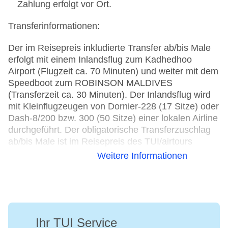
Zahlung erfolgt vor Ort.
(Display/Touchscreen) mit virtuellen
Trainingsprogrammen, u. a. Functional Training,
Transferinformationen:
Faszien Training etc.
Open-Air-WellFit-Ebene
Der im Reisepreis inkludierte Transfer ab/bis Male
erfolgt mit einem Inlandsflug zum Kadhedhoo
Ohne Gebühr:
Airport (Flugzeit ca. 70 Minuten) und weiter mit dem
Speedboot zum ROBINSON MALDIVES
GroupFitness:
(Transferzeit ca. 30 Minuten). Der Inlandsflug wird
Kräftigung (z. B. Body Styling)
mit Kleinflugzeugen von Dornier-228 (17 Sitze) oder
Ausdauer/Choreo (z. B. Dance), zeitweise
Dash-8/200 bzw. 300 (50 Sitze) einer lokalen Airline
Aqua Fit
durchgeführt. Der obligatorische Transferzuschlag
Functional Workout
ab/bis Male ist im Reisepreis des TUI/airtours
Body&Mind:
Pakets sowie bei TUI/airtours Individuell inklusive
Weitere Informationen
Pilates
und wird bei Buchung systemseitig hinzugerechnet.
Yoga
Stretch&Relax
Gepäck
PULSE
Freigepäck max. 20 kg + 5 kg Handgepäck pro
Gegen Gebühr:
Person (gilt auch für Kunden, die mit First, Business
Ihr TUI Service