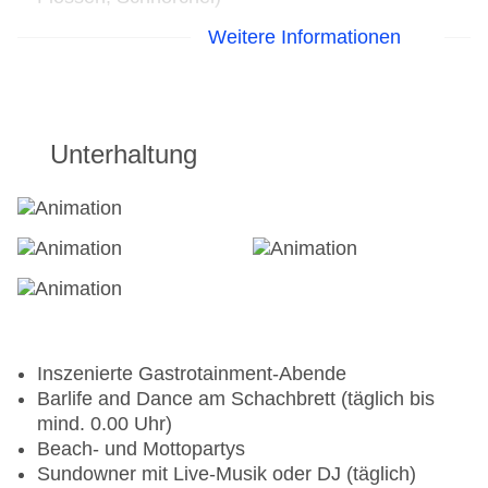
Weitere Informationen
Gegen Gebühr (Preise auf Anfrage vor Ort):
Verleih von Tauchequipment
Geführte Schnorcheltouren und Schnorchelkurse
Check Dive und Fun Dive am Hausriff für alle
Unterhaltung
zertifizierten Taucher
Strömungstauchen
Tauchausbildung nach PADI Standards
Discover Scuba Diving Programm
(Schnuppertauchen)
Kurse und Leistungen (detaillierte Angebote und
Preise auf Anfrage vor Ort):
Inszenierte Gastrotainment-Abende
Open Water Diver
Barlife and Dance am Schachbrett (täglich bis
Advanced Open Water Diver
mind. 0.00 Uhr)
Stress & Rescue
Beach- und Mottopartys
Speciality Diver
Sundowner mit Live-Musik oder DJ (täglich)
Nitrox-Tauchgänge (Brevet erforderlich) und