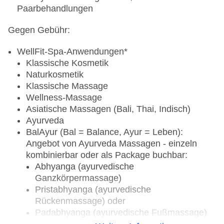
Paarbehandlungen
Wasserski
*
Gegen Gebühr:
Ausstattung und Bedingungen:
WellFit-Spa-Anwendungen*
4 paar Wasserski
Klassische Kosmetik
Naturkosmetik
gutes Wasserskirevier
Klassische Massage
Wellness-Massage
Gegen Gebühr (Preise auf Anfrage vor Ort):
Asiatische Massagen (Bali, Thai, Indisch)
Verleih von Wasserski
Ayurveda
BalAyur (Bal = Balance, Ayur = Leben):
Bootsausflüge*
Angebot von Ayurveda Massagen - einzeln
kombinierbar oder als Package buchbar:
Gegen Gebühr
Abhyanga (ayurvedische
Ganzkörpermassage)
Turtle Quest: Geführtes Schnorcheln in azur
Pristabhyanga (ayurvedische
blauem Wasser mit Schildkröten
Rückenmassage) oder
Dolphin Quest: Vom Boot aus Delphine hautnah
Padabhyanga (ayurvedische Fußmassage)
betrachten