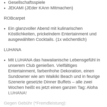
Gesellschaftsspiele
Nitrox-Kurse
JEKAMI (JEder KAnn MItmachen)
Regelmäßige Bootsfahrten zu Tauchspots
Erste Hilfe und HWL Kurs
ROBcarpet
Mindestvoraussetzung zur Teilnahme an
Ein glanzvoller Abend mit kulinarischen
Tauchkursen:
Köstlichkeiten, prickelndem Entertainment und
ausgewählten Cocktails. (1x wöchentlich)
Ärztliches Tauchtauglichkeitszeugnis
SSI/PADI Open Water Diver, CMAS oder
LUHANA
gleichwertiges Verbandsbrevet
24 Stunden vor einem Flugtransfer dürfen keine
Mit LUHANA das hawaiianische Lebensgefühl in
Tauchgänge erfolgen
unserem Club genießen. Vielfältiges
Entertainment, farbenfrohe Dekoration, einen
Katamaransegeln
*
Sundowner wie am Waikiki Beach und in feurige
Szenerie gesetzte Dinner Buffets – alle zwei
Ausstattung:
Wochen heißt es jetzt einen ganzen Tag: Aloha
LUHANA!
1 Katamaran (Marke: TOPCAT K1)
Gegen Gebühr (*Fremdleistung)
:
Gegen Gebühr (Preise auf Anfrage vor Ort):