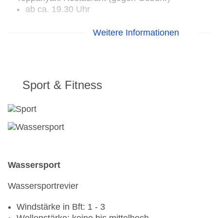
ab ca. 19.30 Uhr
3 Bars
Weitere Informationen
Hauptbar: 11.00 - open End
Poolbar: 11.00 - 18.00 Uhr
Sundowner-Bar: 17.30 - 20.00 Uhr
Sport & Fitness
Hinweise
Öffnungszeiten unter Vorbehalt von Änderungen
alle Innenbereiche sind rauchfrei, es stehen
Raucherbereiche zur Verfügung
angemessene Kleidung erwünscht
Wassersport
Spezielle Angebote
Wassersportrevier
BalAyur (Bal = Balance, Ayur = Leben): Am
Ayurveda orientierte Gerichte zum Frühstück,
Windstärke in Bft: 1 - 3
Mittag- und Abendessen