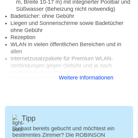
m, Breite 10-17 m) mit integrierter Poolbar und
Süßwasser (Beheizung nicht notwendig)
Badetücher: ohne Gebühr
Liegen und Sonnenschirme sowie Badetücher
ohne Gebühr
Rezeption
WLAN in vielen öffentlichen Bereichen und in
allen
Internetzusatzpakete für Premium WLAN-
Verbindungen gegen Gebühr und je nach
Verfügbarkeit vor Ort zubuchbar
Weitere Informationen
2 Restaurants
3 Bars
ROBIN Store
Arzt: im Club, 24-Stunden erreichbar
Wäscheservice (gegen Gebühr)
Sprachen im Hotel: Deutsch, Englisch
Tipp
Haustiere nicht erlaubt
Du hast bereits gebucht und möchtest ein
ROBINSON seit 2009
bestimmtes Zimmer? Die ROBINSON
Zahlungsmöglichkeiten: