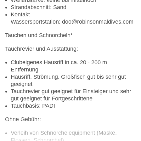
Wellenstärke: keine bis mittelhoch
24-Stunden-Roomservice (gegen Gebühr)
Strandabschnitt: Sand
Minibar auf den Zimmern (gegen Gebühr)
Kontakt
WINE & DINE: Möglichkeit der Tischreservierung
Wassersportstation: doo@robinsonmaldives.com
zum Abendessen im Hauptrestaurant in
Verbindung mit einer Flasche Wein (gegen
Tauchen und Schnorcheln
*
Gebühr)
ROBcarpet: Ein glanzvoller Abend mit
Tauchrevier und Ausstattung:
kulinarischen Köstlichkeiten, prickelndem
Entertainment und ausgewählten Cocktails! (1x
Clubeigenes Hausriff in ca. 20 - 200 m
wöchentlich)
Entfernung
Vegetarische Kost, vegane Speisen, Vollwertkost,
Hausriff, Strömung, Großfisch gut bis sehr gut
Trennkost, Gourmet-Tellergerichte,
geeignet
nährwertbewusste Küche, lactosefreie Gerichte
Tauchrevier gut geeignet für Einsteiger und sehr
Frisches Wasser inklusive: Fülle deine eigene
gut geeignet für Fortgeschrittene
oder bei uns gekaufte Flasche an verschiedenen
Tauchbasis: PADI
Wasserstationen im Club auf.
Ohne Gebühr:
Speisen für bestimmte Diätformen (u.a. Allergien)
nach vorheriger Absprache mit dem Club und je
Verleih von Schnorchelequipment (Maske,
nach regionalen Möglichkeiten
Flossen, Schnorchel)