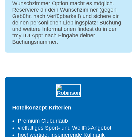
Wunschzimmer-Option macht es möglich.
Kreditkarten: TUI Card/VISA, Master Card,
Reserviere dir dein Wunschzimmer (gegen
American Express, Union Pay, JCB, Diners
Gebühr, nach Verfügbarkeit) und sichere dir
ApplePay, GooglePay, WeChat, Union Pay QR,
deinen persönlichen Lieblingsplatz! Buchung
Zahlungslink der Bank of Maldives
und weitere Informationen findest du in der
Onlinezahlung mit USD via HSBC / Bank of
"myTUI App" nach Eingabe deiner
Maldives (mit mindestens 2 Werktagen
Buchungsnummer.
Bearbeitungszeit im Voraus)
Onlinezahlung mit EUR via Commerzbank (mit
mindestens 2 Werktagen Bearbeitungszeit im
Voraus)
Barzahlung in Dollar und in Euro
Landeskategorie: 5 Sterne
Hotelkonzept-Kriterien
Premium Cluburlaub
vielfältiges Sport- und WellFit-Angebot
hochwertige, inspirierende Kulinarik