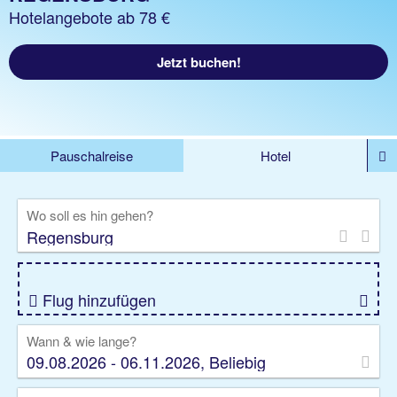
Hotelangebote ab 78 €
Jetzt buchen!
Pauschalreise
Hotel
%DEALS
Flug
Ferienwohnung
Mietwagen
Wo soll es hin gehen?
Rundreise
Kreuzfahrt
Ausflüge
Gruppenreise
Camper
Privattransfer
Flug hinzufügen
Wann & wie lange?
09.08.2026 - 06.11.2026, Beliebig