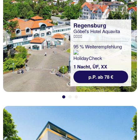
Regensburg
Göbel's Hotel Aquavita
Previous
95 % Weiterempfehlung
1 Nacht, ÜF, XX
p.P. ab 78 €