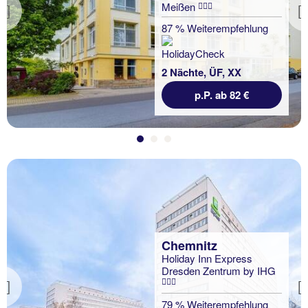
Meißen
Previous
87 % Weiterempfehlung
2 Nächte, ÜF, XX
p.P. ab 82 €
Chemnitz
Holiday Inn Express
Dresden Zentrum by IHG
Previous
79 % Weiterempfehlung