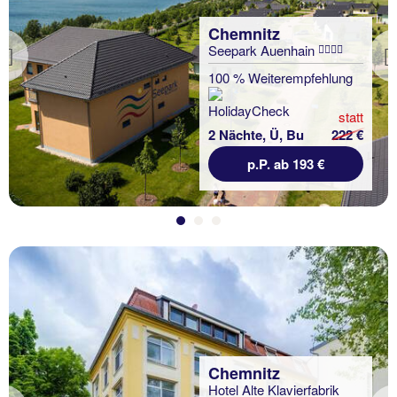
Chemnitz
Seepark Auenhain
Previous
100 % Weiterempfehlung
statt
2 Nächte, Ü, Bu
222 €
p.P. ab 193 €
Chemnitz
Hotel Alte Klavierfabrik