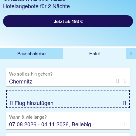
Hotelangebote für 2 Nächte
Jetzt ab 193 €
Pauschalreise
Hotel
%DEALS
Flug
Ferienwohnung
Mietwagen
Wo soll es hin gehen?
Rundreise
Kreuzfahrt
Ausflüge
Gruppenreise
Camper
Privattransfer
Flug hinzufügen
Wann & wie lange?
07.08.2026 - 04.11.2026, Beliebig