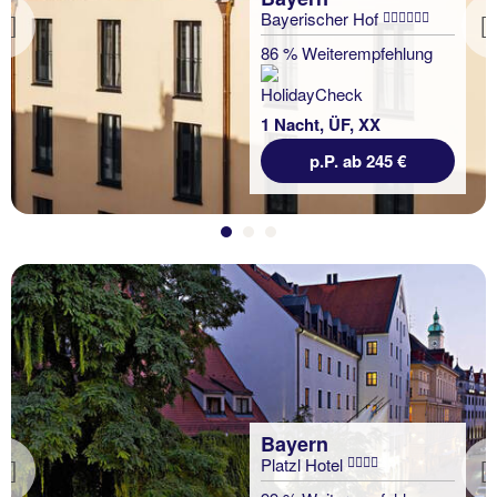
Bayerischer Hof
Previous
86 % Weiterempfehlung
1 Nacht, ÜF, XX
p.P. ab 245 €
Bayern
Platzl Hotel
Previous