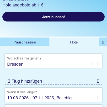
Hotelangebote ab 1 €
Jetzt buchen!
Pauschalreise
Hotel
%DEALS
Flug
Ferienwohnung
Mietwagen
Wo soll es hin gehen?
Rundreise
Kreuzfahrt
Ausflüge
Gruppenreise
Camper
Privattransfer
Flug hinzufügen
Wann & wie lange?
10.08.2026 - 07.11.2026, Beliebig