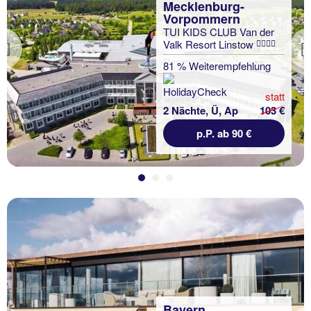
Mecklenburg-
Vorpommern
TUI KIDS CLUB Van der
Valk Resort Linstow
Previous
81 % Weiterempfehlung
statt
2 Nächte, Ü, Ap
103 €
p.P. ab 90 €
Bayern