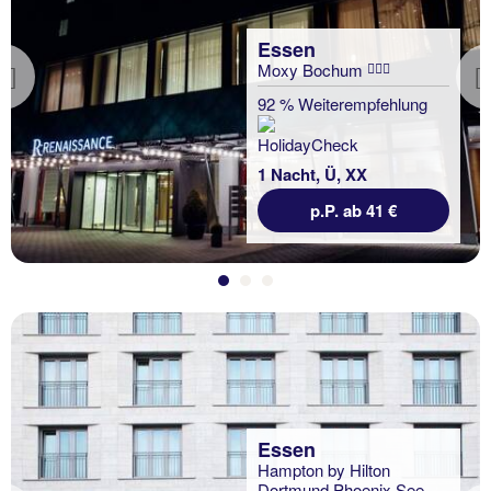
Essen
Moxy Bochum
Previous
92 % Weiterempfehlung
1 Nacht, Ü, XX
p.P. ab 41 €
Essen
Hampton by Hilton
Dortmund Phoenix See