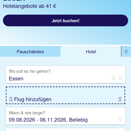
Hotelangebote ab 41 €
Jetzt buchen!
Pauschalreise
Hotel
%DEALS
Flug
Ferienwohnung
Mietwagen
Wo soll es hin gehen?
Rundreise
Kreuzfahrt
Ausflüge
Gruppenreise
Camper
Privattransfer
Flug hinzufügen
Wann & wie lange?
09.08.2026 - 06.11.2026, Beliebig