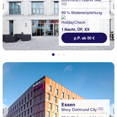
Previous
99 % Weiterempfehlung
1 Nacht, ÜF, XX
p.P. ab 50 €
Essen
Moxy Dortmund City
Previous