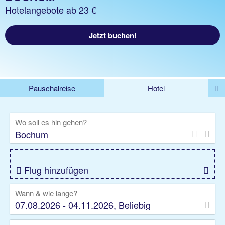
Hotelangebote ab 23 €
Jetzt buchen!
Pauschalreise
Hotel
%DEALS
Flug
Ferienwohnung
Mietwagen
Wo soll es hin gehen?
Rundreise
Kreuzfahrt
Ausflüge
Gruppenreise
Camper
Privattransfer
Flug hinzufügen
Wann & wie lange?
07.08.2026 - 04.11.2026, Beliebig