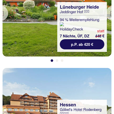
Lüneburger Heide
Jeddinger Hof
Previous
94 % Weiterempfehlung
statt
7 Nächte, ÜF, DZ
448 €
p.P. ab 420 €
Hessen
Göbel's Hotel Rodenberg