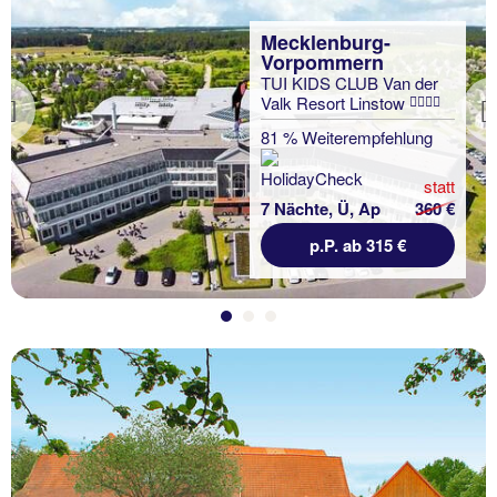
Mecklenburg-
Vorpommern
TUI KIDS CLUB Van der
Valk Resort Linstow
Previous
81 % Weiterempfehlung
statt
7 Nächte, Ü, Ap
360 €
p.P. ab 315 €