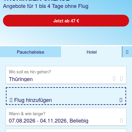
Angebote für 1 bis 4 Tage ohne Flug
Jetzt ab 47 €
Pauschalreise
Hotel
%DEALS
Flug
Ferienwohnung
Mietwagen
Wo soll es hin gehen?
Rundreise
Kreuzfahrt
Ausflüge
Gruppenreise
Camper
Privattransfer
Flug hinzufügen
Wann & wie lange?
07.08.2026 - 04.11.2026, Beliebig