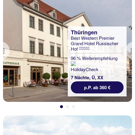
Thüringen
Best Western Premier
Grand Hotel Russischer
Hof
Previous
96 % Weiterempfehlung
7 Nächte, Ü, XX
p.P. ab 360 €