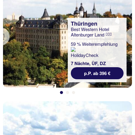
Thüringen
Best Western Hotel
Altenburger Land
Previous
59 % Weiterempfehlung
7 Nächte, ÜF, DZ
p.P. ab 396 €