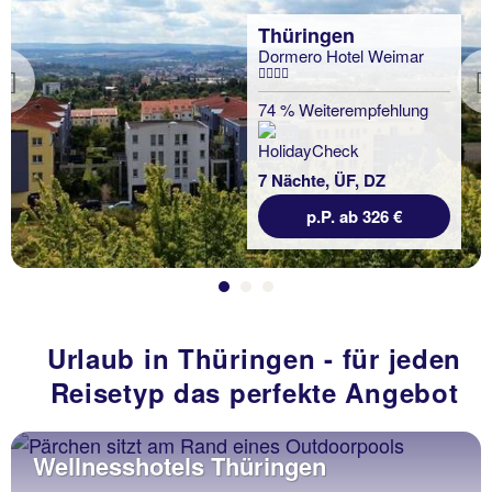
Thüringen
Dormero Hotel Weimar
Previous
74 % Weiterempfehlung
7 Nächte, ÜF, DZ
p.P. ab 326 €
Urlaub in Thüringen - für jeden
Reisetyp das perfekte Angebot
Wellnesshotels Thüringen