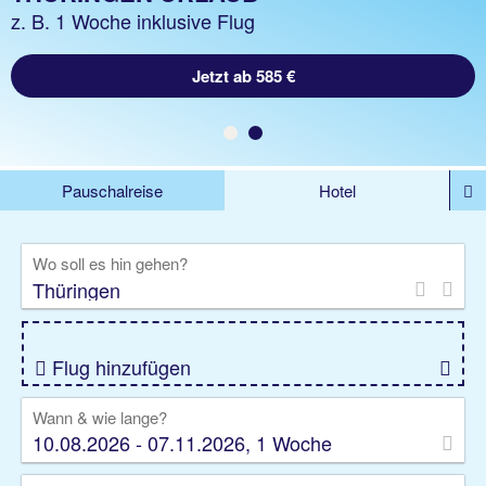
z.B. 1 Nacht ohne Flug
z. B. 1 Woche inklusive Flug
Jetzt ab 585 €
Jetzt ab 47 €
Pauschalreise
Hotel
%DEALS
Flug
Ferienwohnung
Mietwagen
Wo soll es hin gehen?
Rundreise
Kreuzfahrt
Ausflüge
Gruppenreise
Camper
Privattransfer
Flug hinzufügen
Wann & wie lange?
10.08.2026 - 07.11.2026, 1 Woche