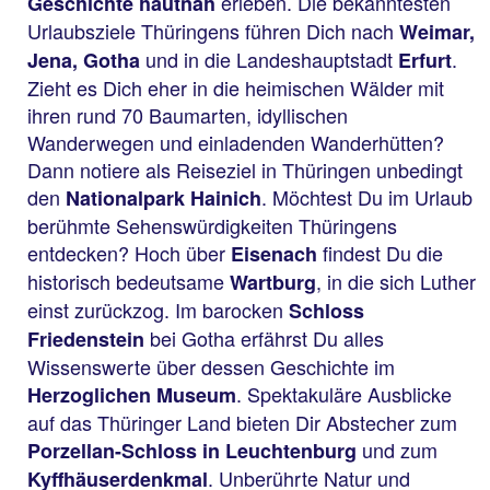
erleben. Die bekanntesten
Geschichte hautnah
Urlaubsziele Thüringens führen Dich nach
Weimar,
und in die Landeshauptstadt
.
Jena, Gotha
Erfurt
Zieht es Dich eher in die heimischen Wälder mit
ihren rund 70 Baumarten, idyllischen
Wanderwegen und einladenden Wanderhütten?
Dann notiere als Reiseziel in Thüringen unbedingt
den
. Möchtest Du im Urlaub
Nationalpark Hainich
berühmte Sehenswürdigkeiten Thüringens
entdecken? Hoch über
findest Du die
Eisenach
historisch bedeutsame
, in die sich Luther
Wartburg
einst zurückzog. Im barocken
Schloss
bei Gotha erfährst Du alles
Friedenstein
Wissenswerte über dessen Geschichte im
. Spektakuläre Ausblicke
Herzoglichen Museum
auf das Thüringer Land bieten Dir Abstecher zum
und zum
Porzellan-Schloss in Leuchtenburg
. Unberührte Natur und
Kyffhäuserdenkmal