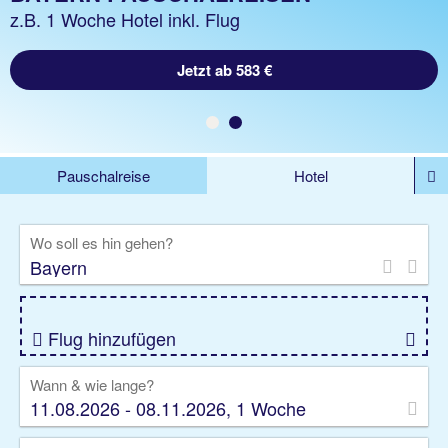
z.B. 1 Nacht ohne Flug
z.B. 1 Woche Hotel inkl. Flug
Jetzt ab 583 €
Jetzt ab 51 €
Pauschalreise
Hotel
%DEALS
Flug
Ferienwohnung
Mietwagen
Wo soll es hin gehen?
Rundreise
Kreuzfahrt
Ausflüge
Gruppenreise
Camper
Privattransfer
Flug hinzufügen
Wann & wie lange?
11.08.2026 - 08.11.2026, 1 Woche