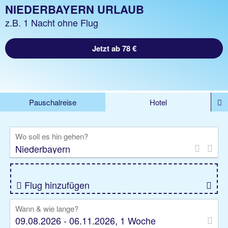
NIEDERBAYERN URLAUB
z.B. 1 Nacht ohne Flug
Jetzt ab 78 €
Pauschalreise
Hotel
%DEALS
Flug
Ferienwohnung
Mietwagen
Wo soll es hin gehen?
Rundreise
Kreuzfahrt
Ausflüge
Gruppenreise
Camper
Privattransfer
Flug hinzufügen
Wann & wie lange?
09.08.2026 - 06.11.2026, 1 Woche