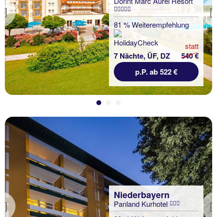
Dorint Marc Aurel Resort
Previous
81 % Weiterempfehlung
statt
7 Nächte, ÜF, DZ
540 €
p.P. ab 522 €
Niederbayern
Panland Kurhotel
Previous