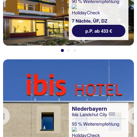
90 % Weiterempfehlung
7 Nächte, ÜF, DZ
p.P. ab 433 €
Niederbayern
ibis Landshut City
Previous
93 % Weiterempfehlung