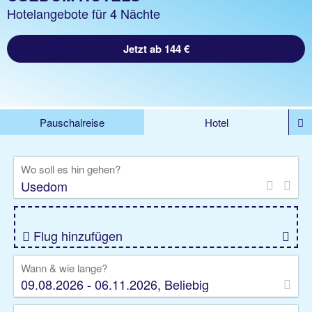
Hotelangebote für 4 Nächte
Jetzt ab 144 €
Pauschalreise
Hotel
%DEALS
Flug
Ferienwohnung
Mietwagen
Wo soll es hin gehen?
Rundreise
Kreuzfahrt
Ausflüge
Gruppenreise
Camper
Privattransfer
Flug hinzufügen
Wann & wie lange?
09.08.2026 - 06.11.2026, Beliebig