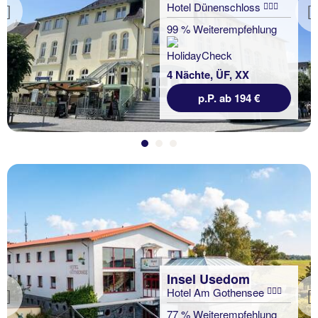
Hotel Dünenschloss
Previous
99 % Weiterempfehlung
4 Nächte, ÜF, XX
p.P. ab 194 €
Insel Usedom
Hotel Am Gothensee
Previous
77 % Weiterempfehlung