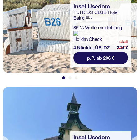
Insel Usedom
TUI KIDS CLUB Hotel
Baltic
Previous
85 % Weiterempfehlung
statt
4 Nächte, ÜF, DZ
244 €
p.P. ab 206 €
Insel Usedom