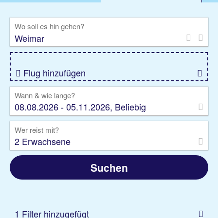
%DEALS
Flug
Ferienwohnung
Mietwagen
Wo soll es hin gehen?
Rundreise
Kreuzfahrt
Ausflüge
Gruppenreise
Camper
Privattransfer
Flug hinzufügen
Wann & wie lange?
08.08.2026 - 05.11.2026, Beliebig
Wer reist mit?
2 Erwachsene
Suchen
1 Filter hinzugefügt