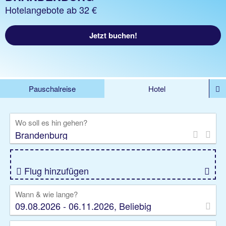
Hotelangebote ab 32 €
Jetzt buchen!
Pauschalreise
Hotel
%DEALS
Flug
Ferienwohnung
Mietwagen
Wo soll es hin gehen?
Rundreise
Kreuzfahrt
Ausflüge
Gruppenreise
Camper
Privattransfer
Flug hinzufügen
Wann & wie lange?
09.08.2026 - 06.11.2026, Beliebig