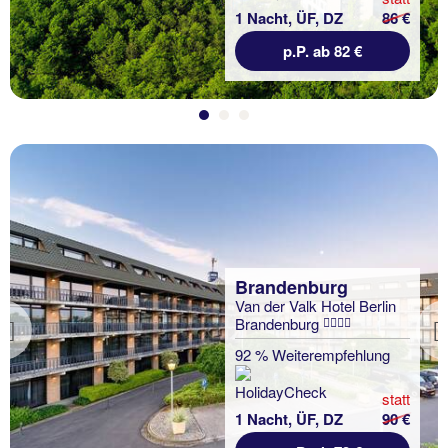
1 Nacht, ÜF, DZ
86 €
p.P. ab 82 €
Brandenburg
Van der Valk Hotel Berlin
Brandenburg
Previous
92 % Weiterempfehlung
statt
1 Nacht, ÜF, DZ
90 €