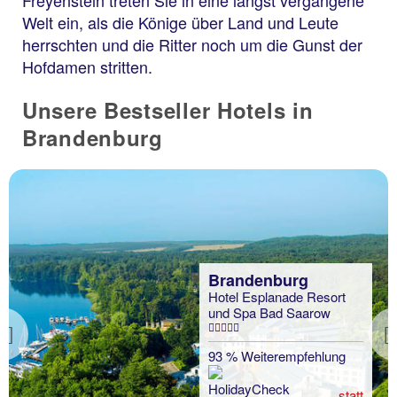
Freyenstein treten Sie in eine längst vergangene
Welt ein, als die Könige über Land und Leute
herrschten und die Ritter noch um die Gunst der
Hofdamen stritten.
Unsere Bestseller Hotels in
Brandenburg
Brandenburg
Hotel Esplanade Resort
und Spa Bad Saarow
Previous
93 % Weiterempfehlung
statt