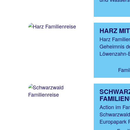
HARZ MIT
Harz Familie
Geheimnis d
Löwenzahn-En
Fami
SCHWAR
FAMILIE
Action im Fa
Schwarzwald 
Europapark R