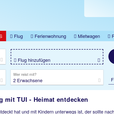
S
Flug
Ferienwohnung
Mietwagen
üge
Gruppenreise
Camper
Privattransfer
Flug hinzufügen
Wer reist mit?
F
2 Erwachsene
 mit TUI - Heimat entdecken
tdeckt hat und mit Kindern unterwegs ist, der sollte na