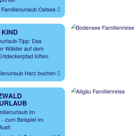
Familienurlaub Ostsee
 KIND
nurlaub-Tipp: Das
er Wälder auf dem
tdeckerpfad lüften.
lienurlaub Harz buchen
ZWALD
NURLAUB
milienurlaub im
- zum Beispiel im
ust!