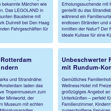
n bekannte Märchen wie
Erholungssuchende mit K
ben. Das LEGOLAND in
genießt du das Strandle
bunten Bausteine mit
während ein Familienurl
rk Duinrell bei Den Haag
endlosen Stränden und v
enden Fahrgeschäften für
inmitten der Natur? Der 
ideale Kulisse für eine 
 Rotterdam
Unbeschwerter F
indern
mit Rundum-Kom
Parks und Strandnähe:
Gemütliches Familienhote
In Amsterdam laden das
Wellness Hotel mit Freize
ive Tropenmuseum zum
großzügiges Angebot an 
er Miniworld, der
Unterkünften – perfekt f
em Museum mit echten
Familienzimmer, Kinderm
Miniaturparadies
zugeschnittene Services