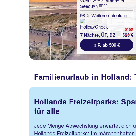
WestCord Strandhotel
Seeduyn
98 % Weiterempfehlung
statt
7 Nächte, ÜF, DZ
523 €
p.P. ab 509 €
Familienurlaub in Holland: 
Hollands Freizeitparks: Sp
für alle
Jede Menge Abwechslung erwartet dich un
Hollands Freizeitparks: Im märchenhaften F