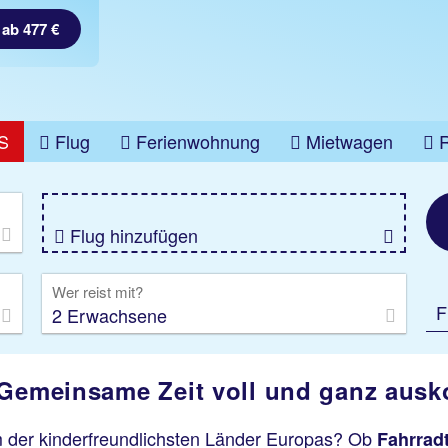
 ab 477 €
S
Flug
Ferienwohnung
Mietwagen
üge
Gruppenreise
Camper
Privattransfer
Flug hinzufügen
Wer reist mit?
F
2 Erwachsene
 Gemeinsame Zeit voll und ganz ausk
m der kinderfreundlichsten Länder Europas? Ob
Fahrrad