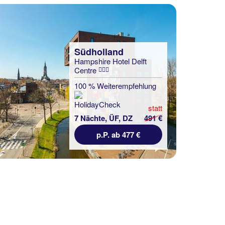
Südholland
Hampshire Hotel Delft
Centre
100 % Weiterempfehlung
statt
7 Nächte, ÜF, DZ
491 €
p.P. ab 477 €