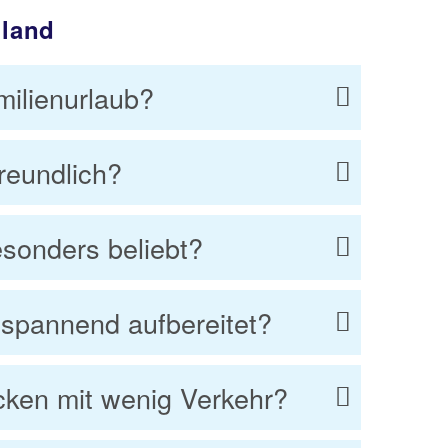
lland
milienurlaub?
reundlich?
esonders beliebt?
r spannend aufbereitet?
ecken mit wenig Verkehr?