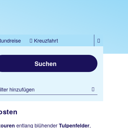
Rundreise
Kreuzfahrt
Suchen
ilter hinzufügen
osten
entlang blühender
,
touren
Tulpenfelder