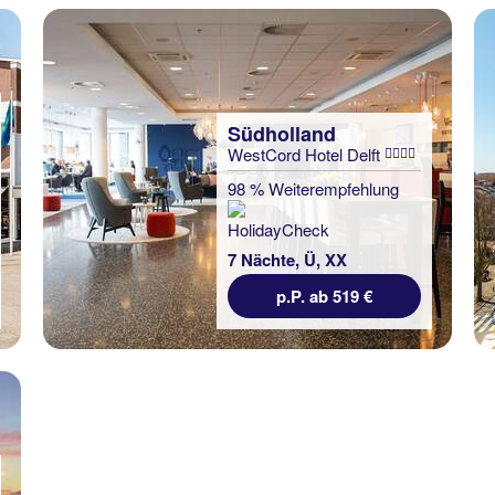
Südholland
WestCord Hotel Delft
98 % Weiterempfehlung
7 Nächte, Ü, XX
p.P. ab 519 €