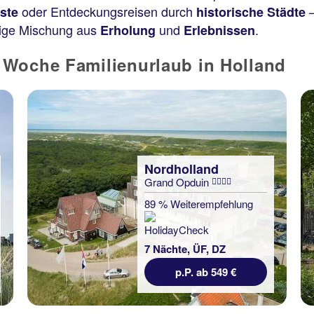
oder Entdeckungsreisen durch
–
ste
historische Städte
rtige Mischung aus
und
.
Erholung
Erlebnissen
 Woche Familienurlaub in Holland
Nordholland
Grand Opduin
89 % Weiterempfehlung
7 Nächte, ÜF, DZ
p.P. ab 549 €