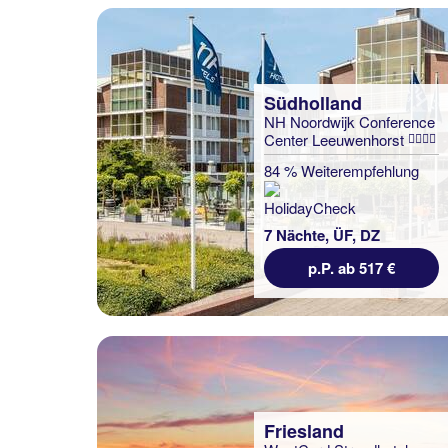
Südholland
NH Noordwijk Conference
Center Leeuwenhorst
84 % Weiterempfehlung
7 Nächte, ÜF, DZ
p.P. ab 517 €
Friesland