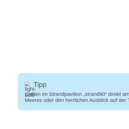
Tipp
Chillen im Strandpavillon „strand90“ direkt 
Meeres oder den herrlichen Ausblick auf der