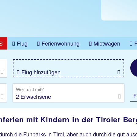
S
Flug
Ferienwohnung
Mietwagen
üge
Gruppenreise
Camper
Privattransfer
Flug hinzufügen
Wer reist mit?
F
2 Erwachsene
mferien mit Kindern in der Tiroler Be
 durch die Funparks in Tirol, aber auch durch die gut a