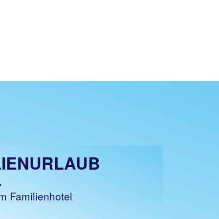
LIENURLAUB
L
m Familienhotel