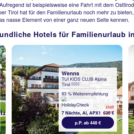
ufregend ist beispielsweise eine Fahrt mit dem Osttiro
er Tirol hat für den Familienurlaub noch mehr zu biete
as nasse Element von einer ganz neuen Seite kennen.
undliche Hotels für Familienurlaub in
Wenns
TUI KIDS CLUB Alpina
Tirol
83 % Weiterempfehlung
statt
7 Nächte, AI, APX1
630 €
p.P. ab 448 €