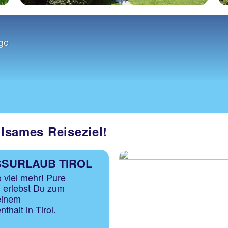
rge
olsames Reiseziel!
SURLAUB TIROL
so viel mehr! Pure
 erlebst Du zum
 einem
thalt in Tirol.