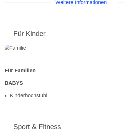
Weitere Informationen
Halbpension Plus beinhaltet folgende
Getränkeleistungen im Reisezeitraum 20.12.2025
- 11.04.2026 und 23.05. - 09.10.2026 und
19.12.2026 - 10.04.2027:
Für Kinder
Pro Person jeweils 2 Getränke zum Abendessen
(Tischwein Rot oder Weiß, Zillertal Bier Pils vom
Fass sowie Zillertal Bier Weizen vom Fass, Cola,
Fanta, Sprite, Spezi, Holunderblütensaft,
Apfelsaft, Orangensaft)
Für Familien
BABYS
Kinderhochstuhl
Sport & Fitness