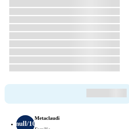
Metaclaudi
null
/10