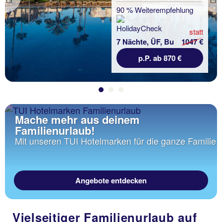
Previous
90 % Weiterempfehlung
statt
7 Nächte, ÜF, Bu
1047 €
p.P. ab 870 €
Mache mehr aus deinem
Familienurlaub!
Mit unseren TUI Hotelmarken für die ganze Familie
Angebote entdecken
Vielseitiger Familienurlaub auf