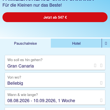
Für die Kleinen nur das Beste!
Jetzt ab 547 €
Pauschalreise
Hotel
%DEALS
Flug
Ferienwohnung
Mietwagen
Wo soll es hin gehen?
Rundreise
Kreuzfahrt
Ausflüge
Gruppenreise
Camper
Privattransfer
Von wo?
Beliebig
Wann & wie lange?
08.08.2026 - 10.09.2026, 1 Woche