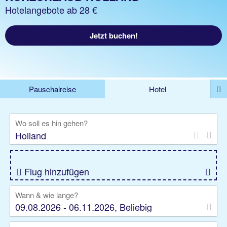
Hotelangebote ab 28 €
Jetzt buchen!
Pauschalreise
Hotel
%DEALS
Flug
Ferienwohnung
Mietwagen
Wo soll es hin gehen?
Rundreise
Kreuzfahrt
Ausflüge
Gruppenreise
Camper
Privattransfer
Flug hinzufügen
Wann & wie lange?
09.08.2026 - 06.11.2026, Beliebig