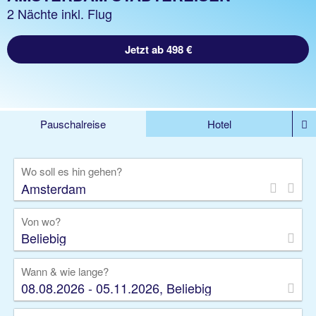
2 Nächte inkl. Flug
Jetzt ab 498 €
Pauschalreise
Hotel
%DEALS
Flug
Ferienwohnung
Mietwagen
Wo soll es hin gehen?
Rundreise
Kreuzfahrt
Ausflüge
Gruppenreise
Camper
Privattransfer
Von wo?
Beliebig
Wann & wie lange?
08.08.2026 - 05.11.2026, Beliebig