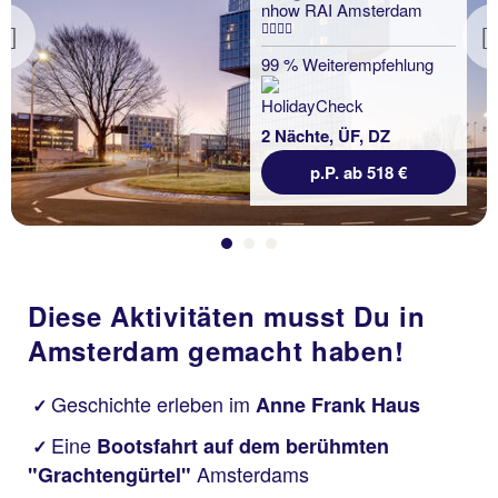
nhow RAI Amsterdam
Previous
99 % Weiterempfehlung
2 Nächte, ÜF, DZ
p.P. ab 518 €
Diese Aktivitäten musst Du in
Amsterdam gemacht haben!
Geschichte erleben im
Anne Frank Haus
✓
Eine
Bootsfahrt auf dem berühmten
✓
Amsterdams
"Grachtengürtel"