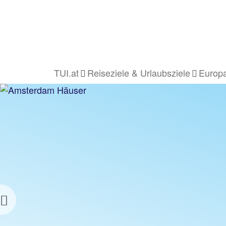
TUI.at
Reiseziele & Urlaubsziele
Europa
Previous