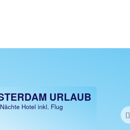
STERDAM URLAUB
STERDAM HOTELS
 Nächte Hotel inkl. Flug
1 Nacht ohne Flug