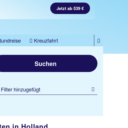
Jetzt ab 539 €
Jetzt ab 28 €
Rundreise
Kreuzfahrt
Suchen
 Filter hinzugefügt
ten in Holland