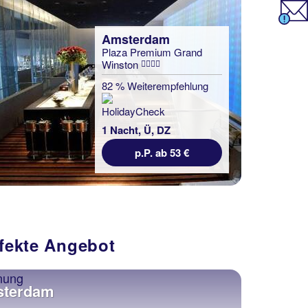
Amsterdam
Plaza Premium Grand
Winston
82 % Weiterempfehlung
1 Nacht, Ü, DZ
p.P. ab 53 €
rfekte Angebot
sterdam