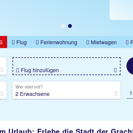
S
Flug
Ferienwohnung
Mietwagen
üge
Gruppenreise
Camper
Privattransfer
Flug hinzufügen
Wer reist mit?
1
2 Erwachsene
 Urlaub: Erlebe die Stadt der Grach