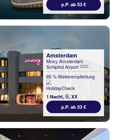
p.P. ab 53 €
Amsterdam
Moxy Amsterdam
Schiphol Airport
85 % Weiterempfehlung
1 Nacht, Ü, XX
p.P. ab 53 €