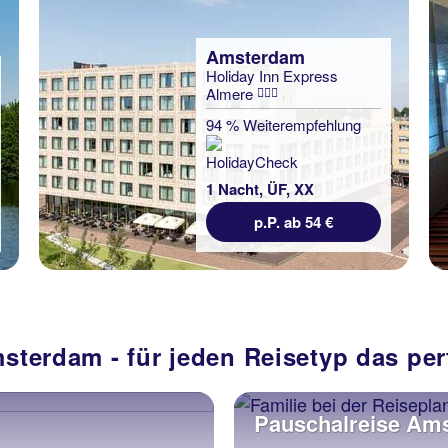
Amsterdam
Holiday Inn Express
Almere
94 % Weiterempfehlung
1 Nacht, ÜF, XX
p.P. ab 54 €
sterdam - für jeden Reisetyp das pe
Pauschalreise Am