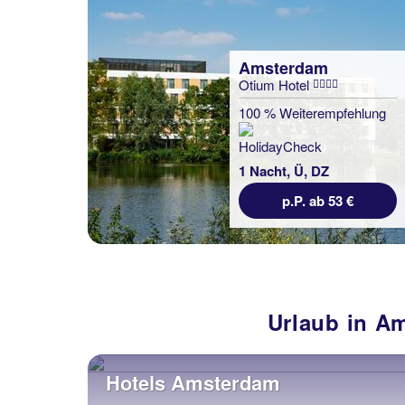
Amsterdam
Otium Hotel
100 % Weiterempfehlung
1 Nacht, Ü, DZ
p.P. ab 53 €
Urlaub in Am
Hotels Amsterdam