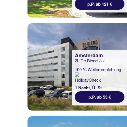
p.P. ab 121 €
Amsterdam
2L De Blend
100 % Weiterempfehlung
1 Nacht, Ü, St
p.P. ab 53 €