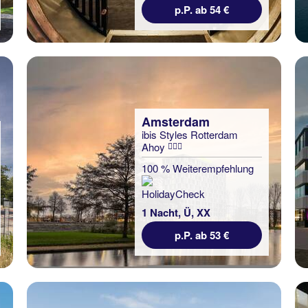
p.P. ab 54 €
Amsterdam
ibis Styles Rotterdam
Ahoy
100 % Weiterempfehlung
1 Nacht, Ü, XX
p.P. ab 53 €