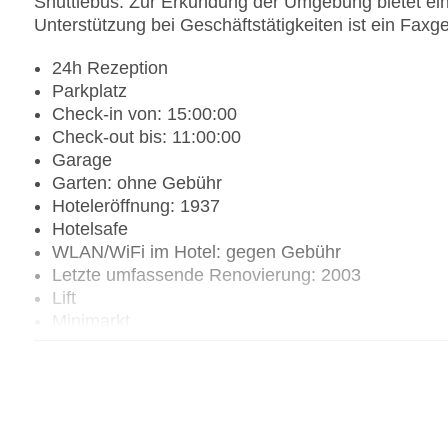
Shuttlebus. Zur Erkundung der Umgebung bietet ein
Unterstützung bei Geschäftstätigkeiten ist ein Faxge
24h Rezeption
Parkplatz
Check-in von: 15:00:00
Check-out bis: 11:00:00
Garage
Garten: ohne Gebühr
Hoteleröffnung: 1937
Hotelsafe
WLAN/WiFi im Hotel: gegen Gebühr
Letzte umfassende Renovierung: 2003
Lift
Minimarkt
Anzahl der Aufzüge: 1
Zimmerservice
Sonnenterrasse
Gesamtanzahl der Stockwerke: 4
Gesamtanzahl der Zimmer: 47