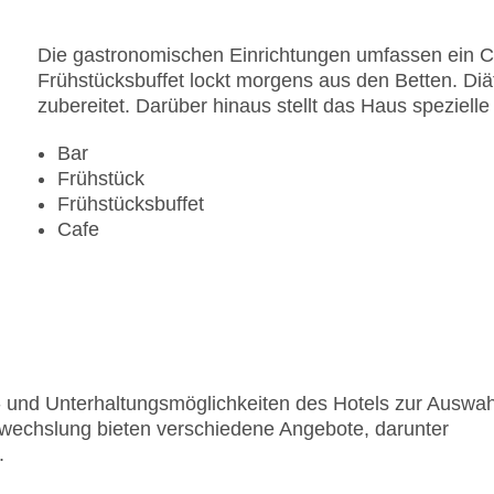
Zahlungsarten: American Express, Diners Club, 
Landeskategorie: 4 Sterne
Die gastronomischen Einrichtungen umfassen ein Caf
Frühstücksbuffet lockt morgens aus den Betten. D
zubereitet. Darüber hinaus stellt das Haus speziell
Bar
Frühstück
Frühstücksbuffet
Cafe
rt- und Unterhaltungsmöglichkeiten des Hotels zur Auswah
bwechslung bieten verschiedene Angebote, darunter
.