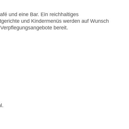
EC Maestro, Mastercard, Visa
é und eine Bar. Ein reichhaltiges
iätgerichte und Kindermenüs werden auf Wunsch
e Verpflegungsangebote bereit.
l.