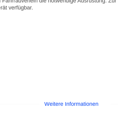
 Fahrradverleih die notwendige Ausrüstung. Zur
rät verfügbar.
Weitere Informationen