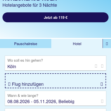
Hotelangebote für 3 Nächte
Jetzt ab 119 €
Pauschalreise
Hotel
%DEALS
Flug
Ferienwohnung
Mietwagen
Wo soll es hin gehen?
Rundreise
Kreuzfahrt
Ausflüge
Gruppenreise
Camper
Privattransfer
Flug hinzufügen
Wann & wie lange?
08.08.2026 - 05.11.2026, Beliebig