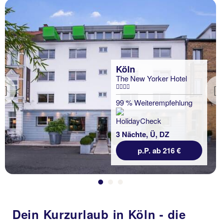
Köln
The New Yorker Hotel
Previous
99 % Weiterempfehlung
3 Nächte, Ü, DZ
p.P. ab 216 €
Dein Kurzurlaub in Köln - die