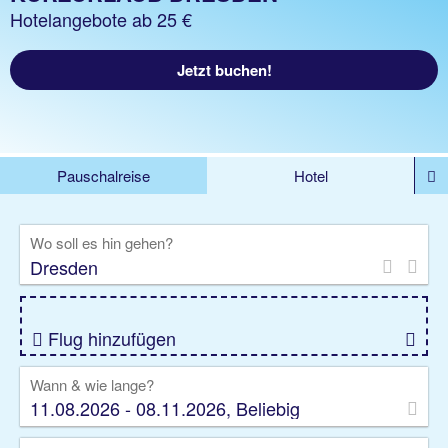
Hotelangebote ab 25 €
Jetzt buchen!
Pauschalreise
Hotel
%DEALS
Flug
Ferienwohnung
Mietwagen
Wo soll es hin gehen?
Rundreise
Kreuzfahrt
Ausflüge
Gruppenreise
Camper
Privattransfer
Flug hinzufügen
Wann & wie lange?
11.08.2026 - 08.11.2026, Beliebig