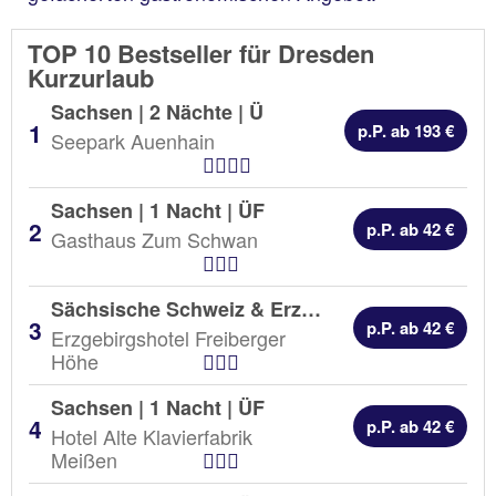
TOP 10 Bestseller für Dresden
Kurzurlaub
Sachsen | 2 Nächte |
Ü
p.P. ab 193 €
Seepark Auenhain
Hotel Kategorien
Sachsen | 1 Nacht |
ÜF
p.P. ab 42 €
Gasthaus Zum Schwan
Hotel Kategorien
Sächsische Schweiz & Erzgebirge | 1 Nacht |
Ü
p.P. ab 42 €
Erzgebirgshotel Freiberger
Hotel Kategorien
Höhe
Sachsen | 1 Nacht |
ÜF
p.P. ab 42 €
Hotel Alte Klavierfabrik
Hotel Kategorien
Meißen