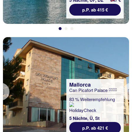
p.P. ab 415 €
Mallorca
Can Picafort Palace
Previous
83 % Weiterempfehlung
5 Nächte, Ü, St
p.P. ab 421 €