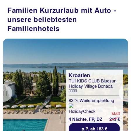
Familien Kurzurlaub mit Auto -
unsere beliebtesten
Familienhotels
Kroatien
TUI KIDS CLUB Bluesun
Holiday Village Bonaca
Previous
83 % Weiterempfehlung
statt
4 Nächte, FP, DZ
219 €
p.P. ab 183 €