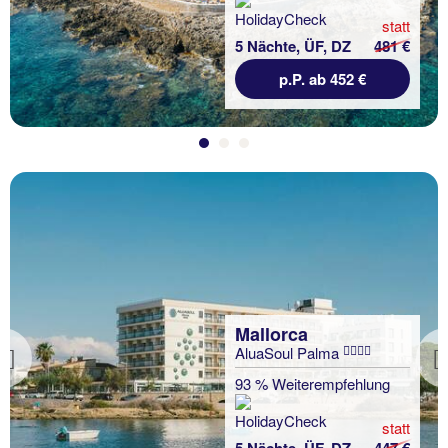
statt
5 Nächte, ÜF, DZ
481 €
p.P. ab 452 €
Mallorca
AluaSoul Palma
Previous
93 % Weiterempfehlung
statt
5 Nächte, ÜF, DZ
447 €