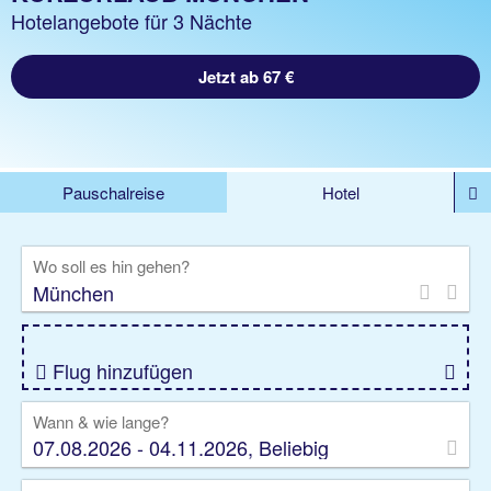
Hotelangebote für 3 Nächte
Jetzt ab 67 €
Pauschalreise
Hotel
%DEALS
Flug
Ferienwohnung
Mietwagen
Wo soll es hin gehen?
Rundreise
Kreuzfahrt
Ausflüge
Gruppenreise
Camper
Privattransfer
Flug hinzufügen
Wann & wie lange?
07.08.2026 - 04.11.2026, Beliebig