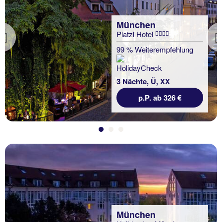
München
Platzl Hotel
Previous
99 % Weiterempfehlung
3 Nächte, Ü, XX
p.P. ab 326 €
München