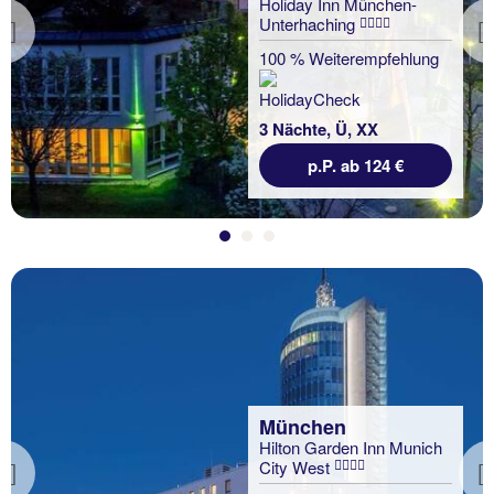
Holiday Inn München-
Unterhaching
Previous
100 % Weiterempfehlung
3 Nächte, Ü, XX
p.P. ab 124 €
München
Hilton Garden Inn Munich
City West
Previous