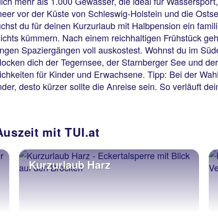
ch mehr als 1.000 Gewässer, die ideal für Wassersport
meer vor der Küste von Schleswig-Holstein und die Os
chst du für deinen Kurzurlaub mit Halbpension ein famili
ichts kümmern. Nach einem reichhaltigen Frühstück geht 
angen Spaziergängen voll auskostest. Wohnst du im Sü
ocken dich der Tegernsee, der Starnberger See und de
lichkeiten für Kinder und Erwachsene. Tipp: Bei der Wahl
nder, desto kürzer sollte die Anreise sein. So verläuft 
uszeit mit TUI.at
Kurzurlaub Harz