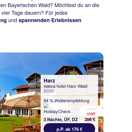
 den Bayerischen Wald? Möchtest du an die
d vier Tage dauern? Für jedes
und
ung
spannenden Erlebnissen
Harz
relexa hotel Harz-Wald
84 % Weiterempfehlung
statt
3 Nächte, ÜF, DZ
206 €
p.P. ab 176 €