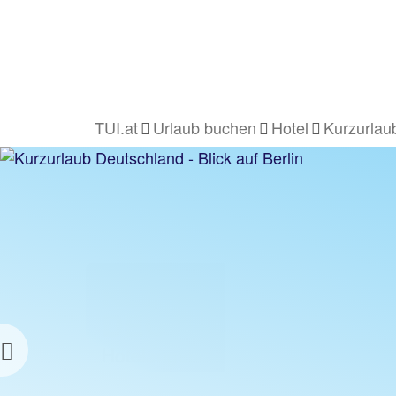
Jetz
TUI.at
Urlaub buchen
Hotel
Kurzurlau
KURZURLAUB
DEUTSCHLAND
Hotelangebote ab 1 €
Previous