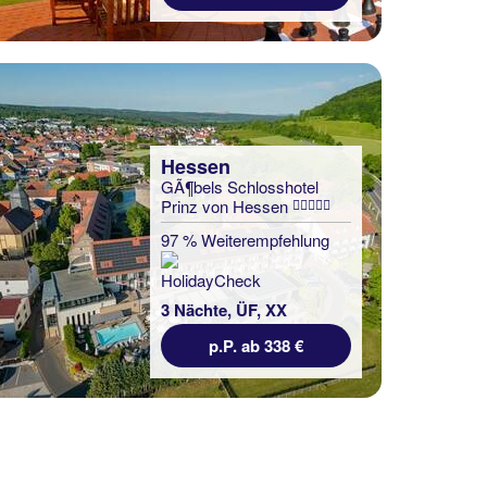
Hessen
GÃ¶bels Schlosshotel
Prinz von Hessen
97 % Weiterempfehlung
3 Nächte, ÜF, XX
p.P. ab 338 €