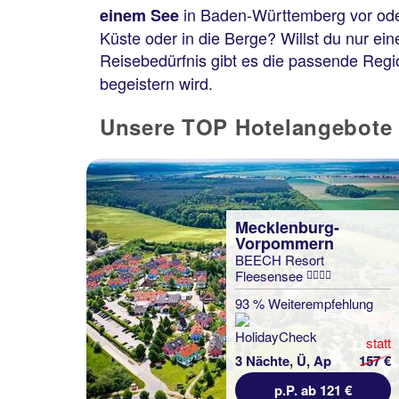
in Baden-Württemberg vor od
einem See
Küste oder in die Berge? Willst du nur ei
Reisebedürfnis gibt es die passende Regio
begeistern wird.
Unsere TOP Hotelangebote 
Mecklenburg-
Vorpommern
BEECH Resort
Fleesensee
93 % Weiterempfehlung
statt
3 Nächte, Ü, Ap
157 €
p.P. ab 121 €