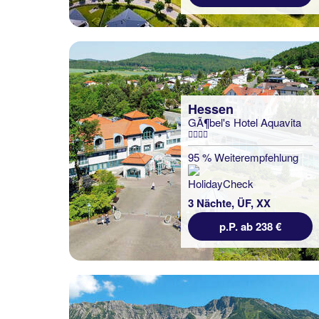
Hessen
GÃ¶bel's Hotel Aquavita
95 % Weiterempfehlung
3 Nächte, ÜF, XX
p.P. ab 238 €