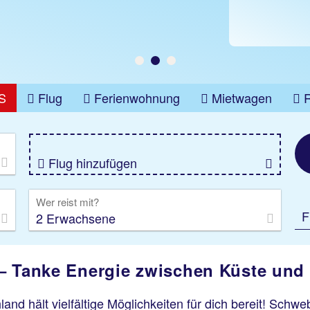
t buchen!
S
Flug
Ferienwohnung
Mietwagen
üge
Gruppenreise
Camper
Privattransfer
Flug hinzufügen
Wer reist mit?
F
2 Erwachsene
 – Tanke Energie zwischen Küste und
and hält vielfältige Möglichkeiten für dich bereit! Schweb