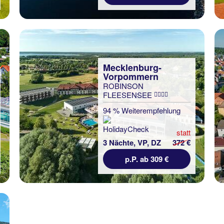
Mecklenburg-
Vorpommern
ROBINSON
FLEESENSEE
94 % Weiterempfehlung
statt
3 Nächte, VP, DZ
372 €
p.P. ab 309 €