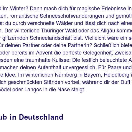
nd im Winter? Dann mach dich für magische Erlebnisse 
pisten, romantische Schneeschuhwanderungen und gemütli
st du durch verschneite Wälder und lässt dich nach ein
 Der winterliche Thüringer Wald oder das Allgäu komme
glitzernden Schneelandschaft bist. Vielleicht wäre ein s
 deinen Partner oder deine Partnerin? Schließlich biete
der bereits im Advent die perfekte Gelegenheit, Zweisam
sden eine traumhafte Kulisse: Die festlich beleuchtete A
machen deinen Aufenthalt unvergesslich. Für Paare und
ne Idee. Im winterlichen Nürnberg in Bayern, Heidelber
lich geschmückten Ständen vorbei, während dir der Duf
alitäten wie Germknödel oder La
ub in Deutschland