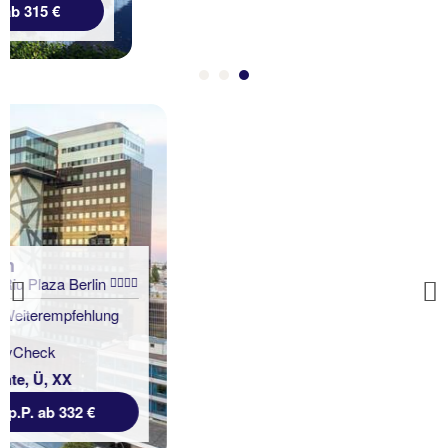
p.P. ab 291 €
Hamburg
Holiday Inn Hamburg
Berliner Tor
Previous
94 % Weiterempfehlung
7 Nächte, Ü, XX
p.P. ab 275 €