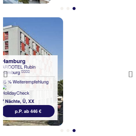
Leipzig
Victorâs Residenz Hotel
Leipzig
Previous
95 % Weiterempfehlung
7 Nächte, Ü, DZ
p.P. ab 350 €