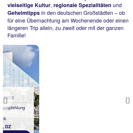
,
und
vielseitige Kultur
regionale Spezialitäten
in den deutschen Großstädten – ob
Geheimtipps
für eine Übernachtung am Wochenende oder einen
längeren Trip allein, zu zweit oder mit der ganzen
Familie!
München
Sure Hotel By Best
Western MÃ¼nchen
Hauptbahnhof
Previous
92 % Weiterempfehlung
7 Nächte, ÜF, DZ