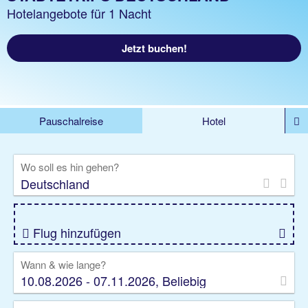
Hotelangebote für 1 Nacht
Jetzt buchen!
Pauschalreise
Hotel
%DEALS
Flug
Ferienwohnung
Mietwagen
Wo soll es hin gehen?
Rundreise
Kreuzfahrt
Ausflüge
Gruppenreise
Camper
Privattransfer
Flug hinzufügen
Wann & wie lange?
10.08.2026 - 07.11.2026, Beliebig