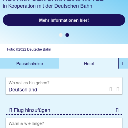
Hotelangebote ab 39 €
in Kooperation mit der Deutschen Bahn
Mehr Informationen hier!
Jetzt buchen!
Foto: ©2022 Deutsche Bahn
Pauschalreise
Hotel
%DEALS
Flug
Ferienwohnung
Mietwagen
Wo soll es hin gehen?
Rundreise
Kreuzfahrt
Ausflüge
Gruppenreise
Camper
Privattransfer
Flug hinzufügen
Wann & wie lange?