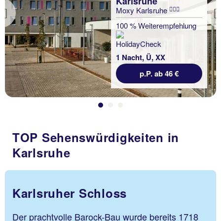
Karlsruhe
Moxy Karlsruhe
Previous
100 % Weiterempfehlung
1 Nacht, Ü, XX
p.P. ab 46 €
TOP Sehenswürdigkeiten in
Karlsruhe
Karlsruher Schloss
Der prachtvolle Barock-Bau wurde bereits 1718