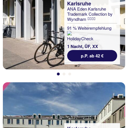
Karlsruhe
ANA Eden Karlsruhe
Trademark Collection by
Wyndham
Previous
91 % Weiterempfehlung
1 Nacht, ÜF, XX
p.P. ab 42 €