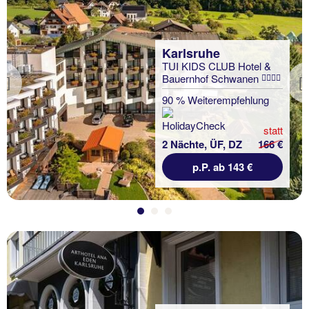
Karlsruhe
TUI KIDS CLUB Hotel &
Bauernhof Schwanen
Previous
90 % Weiterempfehlung
statt
2 Nächte, ÜF, DZ
166 €
p.P. ab 143 €