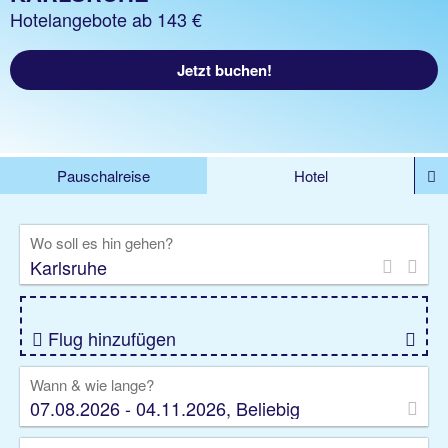
Hotelangebote ab 143 €
Jetzt buchen!
Pauschalreise
Hotel
%DEALS
Flug
Ferienwohnung
Mietwagen
Wo soll es hin gehen?
Rundreise
Kreuzfahrt
Ausflüge
Gruppenreise
Camper
Privattransfer
Flug hinzufügen
Wann & wie lange?
07.08.2026 - 04.11.2026, Beliebig