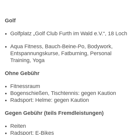
Uhr, ohne Gebühr, Sprachen: deutsch, englisch
TEENS
Golf
Teenclub: von 12 Jahre bis 15 Jahre,
Golfplatz „Golf Club Furth im Wald e.V.“, 18 Loch
saisonabhängig, täglich 09:00 Uhr - 20:00 Uhr,
ohne Gebühr, Sprachen: deutsch, englisch
Aqua Fitness, Bauch-Beine-Po, Bodywork,
Jugendanimation, Sprachen: deutsch, englisch
Entspannungskurse, Fatburning, Personal
Training, Yoga
Ohne Gebühr
Fitnessraum
Bogenschießen, Tischtennis: gegen Kaution
Radsport: Helme: gegen Kaution
Gegen Gebühr (teils Fremdleistungen)
Reiten
Radsport: E-Bikes