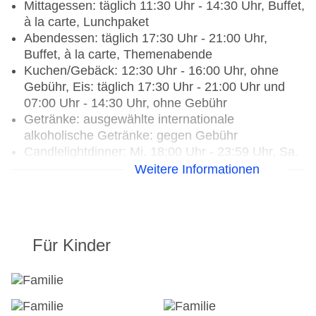
Mittagessen: täglich 11:30 Uhr - 14:30 Uhr, Buffet,
Tagungseinrichtungen: Tageslicht,
à la carte, Lunchpaket
Tagungsequipment
Abendessen: täglich 17:30 Uhr - 21:00 Uhr,
Größe des Hotels/Anlage: 64000 qm
Buffet, à la carte, Themenabende
Gebäudeanzahl: 1, Etagen: 6, Zimmer: 126
Kuchen/Gebäck: 12:30 Uhr - 16:00 Uhr, ohne
Landeskategorie: 4,5 Sterne
Gebühr, Eis: täglich 17:30 Uhr - 21:00 Uhr und
07:00 Uhr - 14:30 Uhr, ohne Gebühr
Getränke: ausgewählte internationale
alkoholische Getränke: gegen Gebühr
Candlelightdinner: Mi. 18:00 Uhr - 23:59 Uhr, Sa.
18:00 Uhr - 23:59 Uhr, Anfrage nicht notwendig,
Weitere Informationen
Reservierung notwendig, gegen Gebühr,
Menüwahl
Weihnachtsspecial: Buffet,
Unterhaltungsprogramm, Silvesterspecial: Buffet,
Für Kinder
Wein/Bier/Softdrinks, Sekt,
Unterhaltungsprogramm, (Live-) Musik und Tanz,
Hauseigenes Feuerwerk
Restaurants: 2