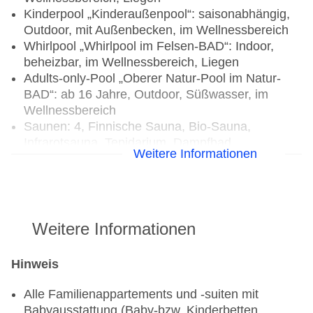
Kinderpool „Kinderaußenpool“: saisonabhängig,
Outdoor, mit Außenbecken, im Wellnessbereich
Whirlpool „Whirlpool im Felsen-BAD“: Indoor,
beheizbar, im Wellnessbereich, Liegen
Adults-only-Pool „Oberer Natur-Pool im Natur-
BAD“: ab 16 Jahre, Outdoor, Süßwasser, im
Wellnessbereich
Saunen: 4, Finnische Sauna, Bio-Sauna,
Infrarotsauna, Tepidarium, Dampfbad,
Weitere Informationen
Tauchbecken, Eisbrunnen/-grotte, Ruheraum
Massagen: klassische Massage,
Fußreflexzonenmassage, Schokoladenmassage,
Hydrojetmassage, Abhyangamassage,
Klangschalenmassage, Lomimassage, Hotstone
Weitere Informationen
Massage, Shiatsumassage, Ayurveda-Massage,
Aromaölmassage, Ganzkörpermassage,
Hinweis
Teilkörpermassage, Rückenmassage
Medizinische Anwendungen: Physiotherapie,
Alle Familienappartements und -suiten mit
Lymphdrainage, Packungen (Natur, Moor)
Babyausstattung (Baby-bzw. Kinderbetten,