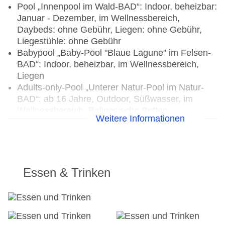
Pool „Innenpool im Wald-BAD“: Indoor, beheizbar:
Januar - Dezember, im Wellnessbereich,
Daybeds: ohne Gebühr, Liegen: ohne Gebühr,
Liegestühle: ohne Gebühr
Babypool „Baby-Pool "Blaue Lagune" im Felsen-
BAD“: Indoor, beheizbar, im Wellnessbereich,
Liegen
Adults-only-Pool „Unterer Natur-Pool im Natur-
BAD“: ab 16 Jahre, Outdoor, Süßwasser, im
Wellnessbereich, Balinesische Betten,
Weitere Informationen
Hängematten, Daybeds, Liegen, Liegestühle,
Sonnenschirme
Pool „Piratenbad im Felsen-BAD“: Indoor,
beheizbar, Anzahl Wasserrutschen: 1, im
Wellnessbereich, Liegen
Essen & Trinken
Pool „18m-Sport-Pool“: Indoor, beheizbar, im
Wellnessbereich, Liegen
Kinderpool „Kinderaußenpool“: saisonabhängig,
Outdoor, mit Außenbecken, im Wellnessbereich