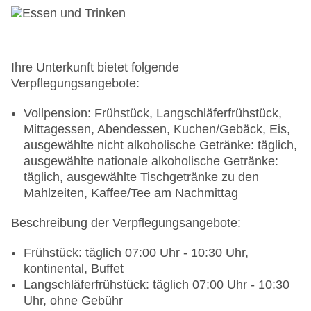
Pool „Außenpool im Wald-BAD“: Outdoor,
beheizbar, Liegen, Liegestühle, Sonnenschirme
Adults-only-Pool „Oberer Natur-Pool im Natur-
BAD“: ab 16 Jahre, Outdoor, Süßwasser, im
Wellnessbereich
Ihre Unterkunft bietet folgende
Whirlpool „Whirlpool im Felsen-BAD“: Indoor,
Verpflegungsangebote:
beheizbar, im Wellnessbereich, Liegen
Badetücher: ohne Gebühr
Vollpension: Frühstück, Langschläferfrühstück,
Souvenirshop, Ladenzeile, Boutique
Mittagessen, Abendessen, Kuchen/Gebäck, Eis,
Arzt: Sprachen: deutsch
ausgewählte nicht alkoholische Getränke: täglich,
Internet: WLAN/WiFi, im gesamten Hotel
ausgewählte nationale alkoholische Getränke:
(Anlage): ohne Gebühr
täglich, ausgewählte Tischgetränke zu den
Wäscheservice: gegen Gebühr
Mahlzeiten, Kaffee/Tee am Nachmittag
Concierge Service, Gepäckservice
Beschreibung der Verpflegungsangebote:
Zahlungsarten: TUI Card / VISA, MasterCard,
American Express, EC Karte/Maestro
Frühstück: täglich 07:00 Uhr - 10:30 Uhr,
Haustiere nicht erlaubt
kontinental, Buffet
Parkmöglichkeiten: Parkplatz (nach
Langschläferfrühstück: täglich 07:00 Uhr - 10:30
Verfügbarkeit), unbewacht, Garage: ohne Gebühr,
Uhr, ohne Gebühr
Stellplätze, überdacht