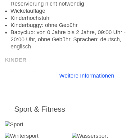
Themenbar „Crazy Horse Saloon“
Reservierung nicht notwendig
Bar „Bar im OHM“
Wickelauflage
Kinderhochstuhl
Kinderbuggy: ohne Gebühr
Babyclub: von 0 Jahre bis 2 Jahre, 09:00 Uhr -
20:00 Uhr, ohne Gebühr, Sprachen: deutsch,
englisch
KINDER
Kinderbuffet
Weitere Informationen
Kinderclub/Miniclub: von 3 Jahre bis 12 Jahre,
09:00 Uhr - 20:00 Uhr, ohne Gebühr, Sprachen:
deutsch, englisch
Kinderanimation: von 0 Jahre bis 16 Jahre,
Sport & Fitness
täglich: Sprachen: deutsch, englisch
Kinderspielzimmer
Kinderspielplatz
Minidisco: von 5 Jahre bis 10 Jahre,
saisonabhängig, wöchentlich 17:00 Uhr - 17:30