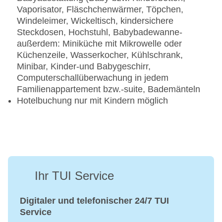
Beauty-/Kosmetikanwendungen: Anti-Aging,
Vaporisator, Fläschchenwärmer, Töpchen,
Cellulite-Behandlung, Peeling,
Windeleimer, Wickeltisch, kindersichere
Gesichtsbehandlung, Maniküre, Pediküre
Steckdosen, Hochstuhl, Babybadewanne-
außerdem: Miniküche mit Mikrowelle oder
Gegen Gebühr (teils Fremdleistungen)
Küchenzeile, Wasserkocher, Kühlschrank,
Minibar, Kinder-und Babygeschirr,
Wellnessbereich/Spa: „Wald-SPA“
Computerschallüberwachung in jedem
Massagen
Familienappartement bzw.-suite, Bademänteln
Medizinische Anwendungen
Hotelbuchung nur mit Kindern möglich
Beauty-/Kosmetikcenter „Wald-SPA“:
Beautymarken: Barbor, Gertraud Gruber, uvm.
Ihr TUI Service
Digitaler und telefonischer 24/7 TUI
Service