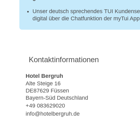
Unser deutsch sprechendes TUI Kundenser
digital über die Chatfunktion der myTui Ap
Kontaktinformationen
Hotel Bergruh
Alte Steige 16
DE87629 Füssen
Bayern-Süd Deutschland
+49 083629020
info@hotelbergruh.de