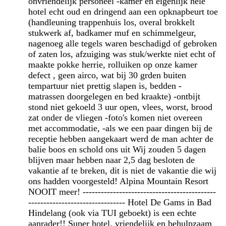
onvriendelijk personeel -kamer en eigenlijk hele
hotel echt oud en dringend aan een opknapbeurt toe
(handleuning trappenhuis los, overal brokkelt
stukwerk af, badkamer muf en schimmelgeur,
nagenoeg alle tegels waren beschadigd of gebroken
of zaten los, afzuiging was stuk/werkte niet echt of
maakte pokke herrie, rolluiken op onze kamer
defect , geen airco, wat bij 30 grden buiten
tempartuur niet prettig slapen is, bedden -
matrassen doorgelegen en bed kraakte) -ontbijt
stond niet gekoeld 3 uur open, vlees, worst, brood
zat onder de vliegen -foto's komen niet overeen
met accommodatie, -als we een paar dingen bij de
receptie hebben aangekaart werd de man achter de
balie boos en schold ons uit Wij zouden 5 dagen
blijven maar hebben naar 2,5 dag besloten de
vakantie af te breken, dit is niet de vakantie die wij
ons hadden voorgesteld! Alpina Mountain Resort
NOOIT meer! --------------------------------------------
-------------------------------- Hotel De Gams in Bad
Hindelang (ook via TUI geboekt) is een echte
aanrader!! Super hotel, vriendelijk en behulpzaam