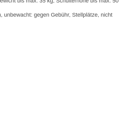
ewicht bis max. 35 kg, Schulterhöhe bis max. 50
), unbewacht: gegen Gebühr, Stellplätze, nicht