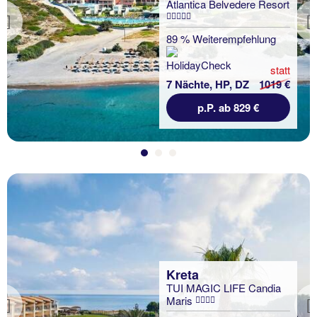
Atlantica Belvedere Resort
Previous
89 % Weiterempfehlung
statt
7 Nächte, HP, DZ
1019 €
p.P. ab 829 €
Kreta
TUI MAGIC LIFE Candia
Maris
Previous