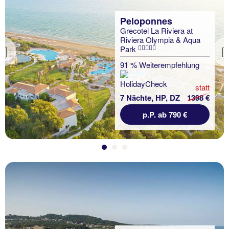
Peloponnes
Grecotel La Riviera at
Riviera Olympia & Aqua
Park
Previous
91 % Weiterempfehlung
statt
7 Nächte, HP, DZ
1398 €
p.P. ab 790 €