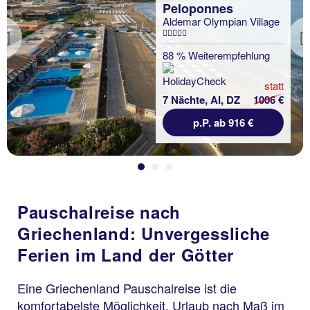
Peloponnes
Aldemar Olympian Village
Previous
88 % Weiterempfehlung
statt
7 Nächte, AI, DZ
1006 €
p.P. ab 916 €
Pauschalreise nach
Griechenland: Unvergessliche
Ferien im Land der Götter
Eine Griechenland Pauschalreise ist die
komfortabelste Möglichkeit, Urlaub nach Maß im