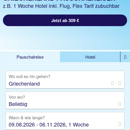
z.B. 1 Woche Hotel inkl. Flug, Flex Tarif zubuchbar
Jetzt ab 309 €
Pauschalreise
Hotel
%DEALS
Flug
Ferienwohnung
Mietwagen
Wo soll es hin gehen?
Rundreise
Kreuzfahrt
Ausflüge
Gruppenreise
Camper
Privattransfer
Von wo?
Beliebig
Wann & wie lange?
09.08.2026 - 06.11.2026, 1 Woche