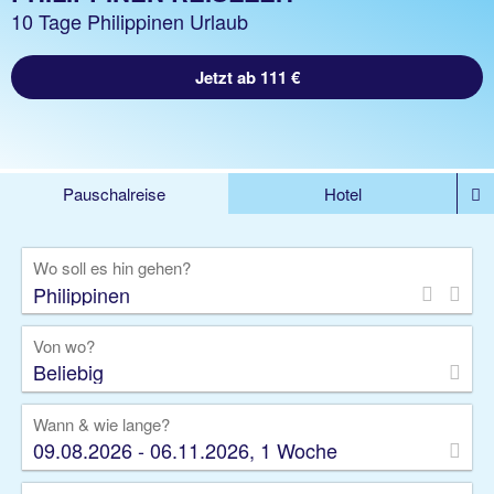
10 Tage Philippinen Urlaub
Jetzt ab 111 €
Pauschalreise
Hotel
%DEALS
Flug
Ferienwohnung
Mietwagen
Wo soll es hin gehen?
Rundreise
Kreuzfahrt
Ausflüge
Gruppenreise
Camper
Privattransfer
Von wo?
Beliebig
Wann & wie lange?
09.08.2026 - 06.11.2026, 1 Woche