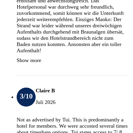
erholsam und abwechslungsreich. Das
Hotelpersonal war durchweg sehr freundlich,
zuvorkommend, somit können wir die Unterkunft
jederzeit weiterempfehlen. Einziges Manko: Der
Strand war leider während unseres dreiwöchigen
Aufenthalts durchgehend mit Braunalgen übersät,
sodass wir den Hotelstrandbereich nicht zum
Baden nutzen konnten. Ansonsten aber ein toller
Aufenthalt!
Show more
Claire B
3
/10
Juli 2026
Not as advertised by Tui. This is predominantly a
hotel for members. We were accosted several times
about timeshare options. Tui states access to 7/ 8