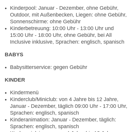
täglich 18:00 Uhr - 23:00 Uhr, angemessene
Kinderpool: Januar - Dezember, ohne Gebühr,
Kleidung erwünscht
Outdoor, mit Außenbecken, Liegen: ohne Gebühr,
Restaurant „EL GAUCHO“: ab 18 Jahre,
Sonnenschirme: ohne Gebühr
glutenfreie Gerichte, leichte Gerichte,
Kinderbetreuung: 10:00 Uhr - 13:00 Uhr und
vegetarische Gerichte, Buffet, à la carte, Anfrage
15:00 Uhr - 18:00 Uhr, ohne Gebühr, bei All
& Reservierung nicht notwendig, ohne Gebühr,
Inclusive inklusive, Sprachen: englisch, spanisch
Januar - Dezember, täglich 07:00 Uhr - 11:00 Uhr
und 18:00 Uhr - 23:00 Uhr, angemessene
BABYS
Kleidung erwünscht
Restaurant „ASIANA“: Küche: asiatisch,
Babysitterservice: gegen Gebühr
glutenfreie Gerichte, leichte Gerichte,
vegetarische Gerichte, à la carte, Anfrage &
KINDER
Reservierung nicht notwendig, ohne Gebühr,
Januar - Dezember, täglich 18:00 Uhr - 23:00 Uhr,
Kindermenü
angemessene Kleidung erwünscht
Kinderclub/Miniclub: von 4 Jahre bis 12 Jahre,
Restaurant „RIVIERA BLUE“: Küche:
Januar - Dezember, täglich 09:00 Uhr - 17:00 Uhr,
international, leichte Gerichte, vegetarische
Sprachen: englisch, spanisch
Gerichte, Buffet, Anfrage & Reservierung nicht
Kinderanimation: Januar - Dezember, täglich:
notwendig, ohne Gebühr, Januar - Dezember,
Sprachen: englisch, spanisch