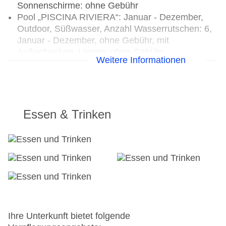
Sonnenschirme: ohne Gebühr
Pool „PISCINA RIVIERA“: Januar - Dezember,
Outdoor, Süßwasser, Anzahl Wasserrutschen: 6,
Januar - Dezember, ohne Gebühr, mit
Außenbecken, Liegen: ohne Gebühr,
Weitere Informationen
Sonnenschirme: ohne Gebühr
Pool „PISCINA SELECT“: Januar - Dezember,
Outdoor, mit Außenbecken, Balinesische Betten:
ohne Gebühr, bei All Inclusive inklusive, Liegen:
ohne Gebühr, Sonnenschirme: ohne Gebühr
Essen & Trinken
Badetücher: ohne Gebühr
Souvenirshop, Ladenzeile, Juwelier
Arzt: Sprachen: englisch, spanisch
Diskothek/Nachtclub: ab 18 Jahre, Amphitheater
Internet: WLAN/WiFi, an der Rezeption/in der
Lobby: ohne Gebühr, in der Bar: ohne Gebühr,
am Pool: ohne Gebühr
Internetterminal: ohne Gebühr, bei All Inclusive
inklusive
Ihre Unterkunft bietet folgende