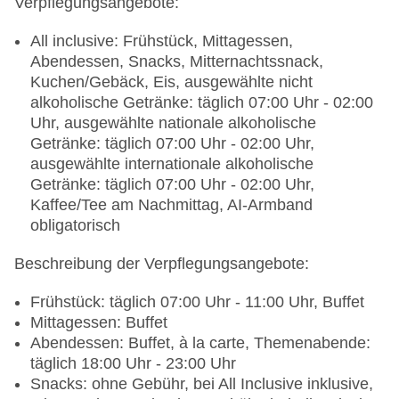
Wäscheservice: gegen Gebühr, Barzahlung
Verpflegungsangebote:
Concierge Service, Gepäckservice
Zahlungsarten: TUI Card / VISA, MasterCard,
All inclusive: Frühstück, Mittagessen,
American Express, Diners
Abendessen, Snacks, Mitternachtssnack,
Haustiere nicht erlaubt
Kuchen/Gebäck, Eis, ausgewählte nicht
Parkmöglichkeiten: Parkplatz (nach
alkoholische Getränke: täglich 07:00 Uhr - 02:00
Verfügbarkeit), bewacht: ohne Gebühr
Uhr, ausgewählte nationale alkoholische
Etagen: 3, Zimmer: 819
Getränke: täglich 07:00 Uhr - 02:00 Uhr,
Landeskategorie: 5 Sterne
ausgewählte internationale alkoholische
Getränke: täglich 07:00 Uhr - 02:00 Uhr,
Kaffee/Tee am Nachmittag, AI-Armband
obligatorisch
Beschreibung der Verpflegungsangebote:
Frühstück: täglich 07:00 Uhr - 11:00 Uhr, Buffet
Mittagessen: Buffet
Abendessen: Buffet, à la carte, Themenabende:
täglich 18:00 Uhr - 23:00 Uhr
Snacks: ohne Gebühr, bei All Inclusive inklusive,