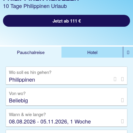
10 Tage Philippinen Urlaub
Jetzt ab 111 €
Pauschalreise
Hotel
%DEALS
Flug
Ferienwohnung
Mietwagen
Wo soll es hin gehen?
Rundreise
Kreuzfahrt
Ausflüge
Gruppenreise
Camper
Privattransfer
Von wo?
Beliebig
Wann & wie lange?
08.08.2026 - 05.11.2026, 1 Woche