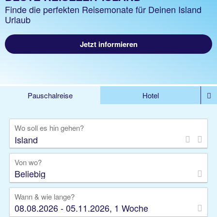
Finde die perfekten Reisemonate für Deinen Island
Urlaub
Jetzt informieren
Pauschalreise
Hotel
%DEALS
Flug
Ferienwohnung
Mietwagen
Wo soll es hin gehen?
Rundreise
Kreuzfahrt
Ausflüge
Gruppenreise
Camper
Privattransfer
Von wo?
Beliebig
Wann & wie lange?
08.08.2026 - 05.11.2026, 1 Woche