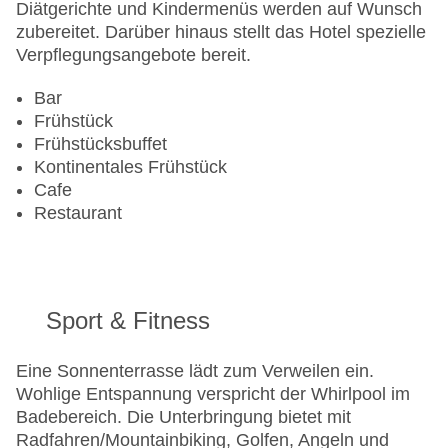
Anzahl der Konferenzräume: 1
Diätgerichte und Kindermenüs werden auf Wunsch
Anzahl der Aufzüge: 1
zubereitet. Darüber hinaus stellt das Hotel spezielle
Haustiere
Verpflegungsangebote bereit.
Zimmerservice
Sonnenterrasse
Bar
Gesamtanzahl der Stockwerke: 1
Frühstück
Gesamtanzahl der Zimmer: 60
Frühstücksbuffet
Zahlungsarten: American Express, EC Maestro,
Kontinentales Frühstück
Mastercard, Visa
Cafe
Landeskategorie: 4 Sterne
Restaurant
Sport & Fitness
Eine Sonnenterrasse lädt zum Verweilen ein.
Wohlige Entspannung verspricht der Whirlpool im
Badebereich. Die Unterbringung bietet mit
Radfahren/Mountainbiking, Golfen, Angeln und