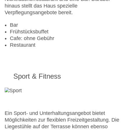
Anzahl der Aufzüge: 1
hinaus stellt das Haus spezielle
Haustiere: gegen Gebühr
Verpflegungsangebote bereit.
Zimmerservice
Sonnenterrasse
Bar
Gesamtanzahl der Stockwerke: 14
Frühstücksbuffet
Gesamtanzahl der Zimmer: 311
Cafe: ohne Gebühr
Pools:Liegen am Pool
Restaurant
Zahlungsarten: American Express, Diners Club,
Mastercard, Visa
Landeskategorie: 4 Sterne
Sport & Fitness
Ein Sport- und Unterhaltungsangebot bietet
Möglichkeiten zur flexiblen Freizeitgestaltung. Die
Liegestühle auf der Terrasse können ebenso