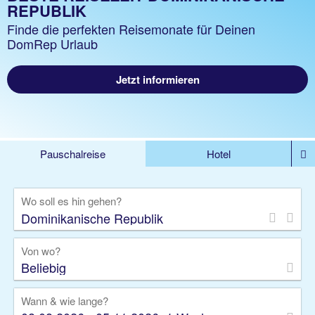
REPUBLIK
Finde die perfekten Reisemonate für Deinen
DomRep Urlaub
Jetzt informieren
Pauschalreise
Hotel
%DEALS
Flug
Ferienwohnung
Mietwagen
Wo soll es hin gehen?
Rundreise
Kreuzfahrt
Ausflüge
Gruppenreise
Camper
Privattransfer
Von wo?
Beliebig
Wann & wie lange?