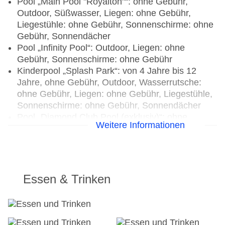
Pool „Main Pool "Royalton"“: ohne Gebühr,
Outdoor, Süßwasser, Liegen: ohne Gebühr,
Liegestühle: ohne Gebühr, Sonnenschirme: ohne
Gebühr, Sonnendächer
Pool „Infinity Pool“: Outdoor, Liegen: ohne
Gebühr, Sonnenschirme: ohne Gebühr
Kinderpool „Splash Park“: von 4 Jahre bis 12
Jahre, ohne Gebühr, Outdoor, Wasserrutsche:
ohne Gebühr, Liegen: ohne Gebühr, Liegestühle,
Sonnenschirme: ohne Gebühr, Sonnendächer
Pool „Diamond Club Pool (exklusiv)“: ohne
Weitere Informationen
Gebühr, Outdoor, Süßwasser, Daybeds, Liegen:
ohne Gebühr, Liegestühle, Sonnenschirme: ohne
Gebühr
Activitypool „FlowRider® Surf Machine“: gegen
Gebühr, Outdoor, Süßwasser
Essen & Trinken
Pool „Lazy River“: ohne Gebühr, bei All Inclusive
inklusive, Outdoor, Süßwasser, Wasserrutsche:
ohne Gebühr, Liegen, Liegestühle,
Sonnenschirme