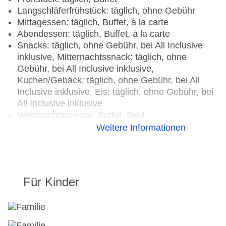
Langschläferfrühstück: täglich, ohne Gebühr
Mittagessen: täglich, Buffet, à la carte
Abendessen: täglich, Buffet, à la carte
Snacks: täglich, ohne Gebühr, bei All Inclusive
inklusive, Mitternachtssnack: täglich, ohne
Gebühr, bei All Inclusive inklusive,
Kuchen/Gebäck: täglich, ohne Gebühr, bei All
Inclusive inklusive, Eis: täglich, ohne Gebühr, bei
All Inclusive inklusive
Weihnachtsspecial: Buffet, Sekt,
Unterhaltungsprogramm, Silvesterspecial: Buffet,
Weitere Informationen
Wein/Bier/Softdrinks, Sekt,
Unterhaltungsprogramm, (Live-) Musik und Tanz
Restaurants: 11
Für Kinder
Restaurant „Gourmet Marche (International
Buffet)“: Küche: international, italienisch, regional,
Fisch/Meeresfrüchte, Grillgerichte, Sushi,
glutenfreie Gerichte, Kinderbuffet: ohne Gebühr,