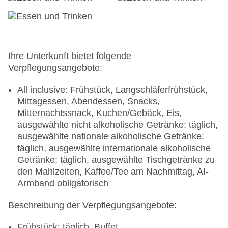
Badetücher: ohne Gebühr
Souvenirshop, Ladenzeile, Boutique, Juwelier,
Friseur
Arzt: Sprachen: englisch, spanisch
Amphitheater, Casino: ab 18 Jahre
Ihre Unterkunft bietet folgende
Internet: WLAN/WiFi, im gesamten Hotel
Verpflegungsangebote:
(Anlage): ohne Gebühr
Wäscheservice: gegen Gebühr
All inclusive: Frühstück, Langschläferfrühstück,
Concierge Service, Gepäckservice
Mittagessen, Abendessen, Snacks,
Zahlungsarten: TUI Card / VISA, MasterCard,
Mitternachtssnack, Kuchen/Gebäck, Eis,
American Express
ausgewählte nicht alkoholische Getränke: täglich,
Haustiere nicht erlaubt
ausgewählte nationale alkoholische Getränke:
Parkmöglichkeiten: Valet Parking: ohne Gebühr
täglich, ausgewählte internationale alkoholische
Zimmer: 730
Getränke: täglich, ausgewählte Tischgetränke zu
Landeskategorie: 5 Sterne
den Mahlzeiten, Kaffee/Tee am Nachmittag, AI-
Armband obligatorisch
Beschreibung der Verpflegungsangebote:
Frühstück: täglich, Buffet