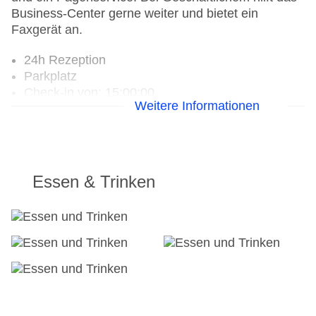
Business-Center gerne weiter und bietet ein
Faxgerät an.
24h Rezeption
Parkplatz
Check-in von: 15:00:00
Weitere Informationen
Check-out bis: 12:00:00
Konferenzraum
Garage
Garten: ohne Gebühr
Hotelsafe
Essen & Trinken
WLAN/WiFi im Hotel
Lift
Anzahl der Konferenzräume: 1
Anzahl der Aufzüge: 1
Haustiere
Zimmerservice
Sonnenterrasse
Gesamtanzahl der Stockwerke: 5