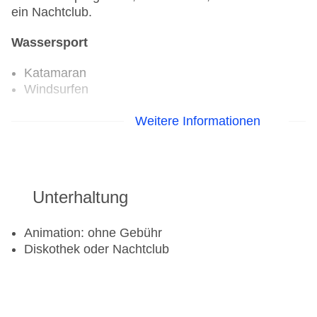
ein Nachtclub.
Wassersport
Katamaran
Windsurfen
Golf
Weitere Informationen
Golfplatz
Aerobic
Unterhaltung
Beachvolleyball
Fitnessraum
Tennisplatz
Animation: ohne Gebühr
Diskothek oder Nachtclub