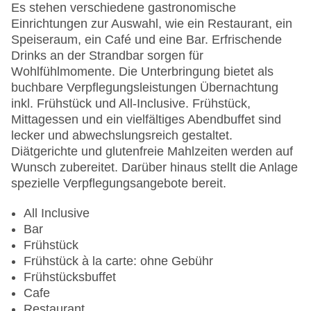
Gesamtanzahl der Zimmer: 234
Es stehen verschiedene gastronomische
Pools:Outdoor Pool, Sonnenschirme am Pool,
Einrichtungen zur Auswahl, wie ein Restaurant, ein
Liegen am Pool
Speiseraum, ein Café und eine Bar. Erfrischende
Zahlungsarten: American Express, Mastercard,
Drinks an der Strandbar sorgen für
Visa
Wohlfühlmomente. Die Unterbringung bietet als
Landeskategorie: 5 Sterne
buchbare Verpflegungsleistungen Übernachtung
inkl. Frühstück und All-Inclusive. Frühstück,
Mittagessen und ein vielfältiges Abendbuffet sind
lecker und abwechslungsreich gestaltet.
Diätgerichte und glutenfreie Mahlzeiten werden auf
Wunsch zubereitet. Darüber hinaus stellt die Anlage
spezielle Verpflegungsangebote bereit.
All Inclusive
Bar
Frühstück
Frühstück à la carte: ohne Gebühr
Frühstücksbuffet
Cafe
Restaurant