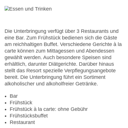
Garten: ohne Gebühr
Hoteleröffnung: 1969
Hotelsafe
WLAN/WiFi im Hotel
Letzte umfassende Renovierung: 2006
Die Unterbringung verfügt über 3 Restaurants und
Lift
eine Bar. Zum Frühstück bedienen sich die Gäste
Anzahl der Konferenzräume: 3
am reichhaltigen Buffet. Verschiedene Gerichte à la
Anzahl der Aufzüge: 1
carte können zum Mittagessen und Abendessen
Haustiere auf Anfrage: ohne Gebühr
gewählt werden. Auch besondere Speisen sind
Zimmerservice
erhältlich, darunter Diätgerichte. Darüber hinaus
Sonnenterrasse
stellt das Resort spezielle Verpflegungsangebote
Gesamtanzahl der Stockwerke: 2
bereit. Die Unterbringung führt ein Sortiment
Gesamtanzahl der Zimmer: 220
alkoholischer und alkoholfreier Getränke.
Pools:Indoor Pool, Outdoor Pool, Sonnenschirme
am Pool, Liegen am Pool
Bar
Zahlungsarten: American Express, Mastercard,
Frühstück
Visa
Frühstück à la carte: ohne Gebühr
Landeskategorie: 5 Sterne
Frühstücksbuffet
Restaurant