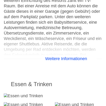
weiteren Einrichtung des Resorts zählt ein TV-
Raum. Bei einer Anreise mit dem Auto können die
Gäste dieses in einer Garage (gegen Gebühr) oder
auf dem Parkplatz parken. Unter den weiteren
Leistungen finden sich ein Babysitterservice, eine
Autovermietung, medizinische Betreuung,
Übersetzungsdienste, ein Zimmerservice, ein
Weckdienst, ein Wäscheservice, ein Friseur und ein
eigener Shuttlebus. Aktive Reisende, die die
Umgebung per Rad entdecken möchten, werden
den Fahrradverleih zu schätzen wissen. Bei
Weitere Informationen
Geschäftlichem hilft das Business-Center gerne
weiter und bietet ein Faxgerät an.
24h Rezeption
Parkplatz
Essen & Trinken
Check-in von: 03:00:00
Check-out bis: 12:00:00
Konferenzraum
Garage: gegen Gebühr